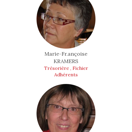
Marie-Fr.ançoise
KRAMERS
Trésorière , Fichier
Adhérents