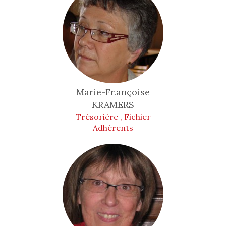
Marie-Fr.ançoise
KRAMERS
Trésorière , Fichier
Adhérents