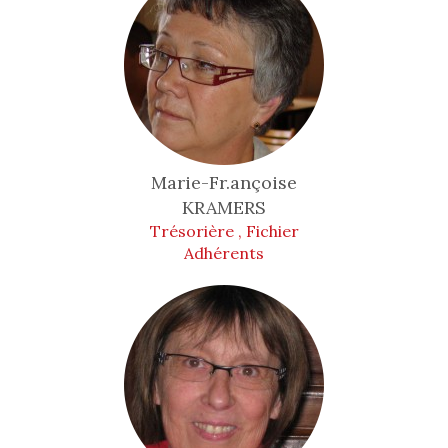
Marie-Fr.ançoise
KRAMERS
Trésorière , Fichier
Adhérents