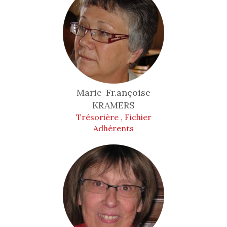
Marie-Fr.ançoise
KRAMERS
Trésorière , Fichier
Adhérents