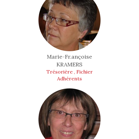
Marie-Fr.ançoise
KRAMERS
Trésorière , Fichier
Adhérents