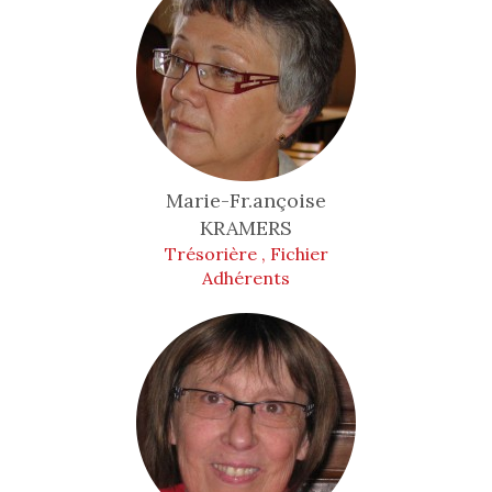
Marie-Fr.ançoise
KRAMERS
Trésorière , Fichier
Adhérents