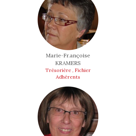
Marie-Fr.ançoise
KRAMERS
Trésorière , Fichier
Adhérents