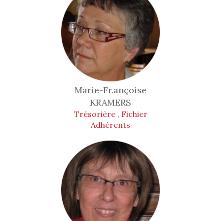
Marie-Fr.ançoise
KRAMERS
Trésorière , Fichier
Adhérents