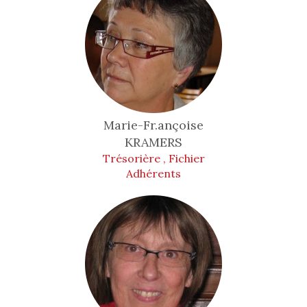
Marie-Fr.ançoise
KRAMERS
Trésorière , Fichier
Adhérents