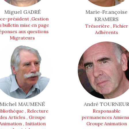
Miguel
GADRÉ
Marie-Fr.ançoise
ice-président ,Gestion
KRAMERS
u bulletin mise en page
Trésorière , Fichier
éponses aux questions
Adhérents
Migrateurs
Michel
MAUMENÉ
André
TOURNEU
ibliothéque , Relecture
Responsable
des Articles , Groupe
permanences Amiens
Animation , Initiation
Groupe Animation