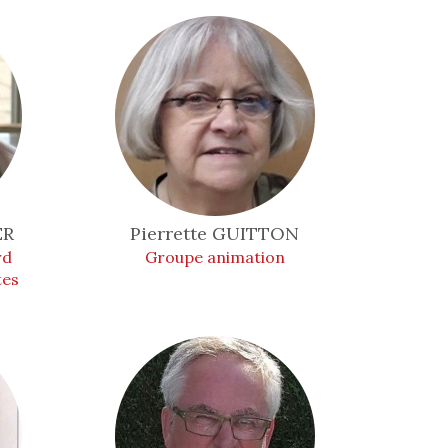
ER
Pierrette
GUITTON
rd
Groupe animation
tes