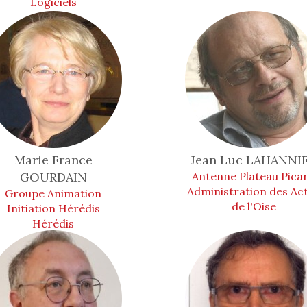
Logiciels
Marie France
Jean Luc
LAHANNI
GOURDAIN
Antenne Plateau Pica
Administration des Ac
Groupe Animation
de l'Oise
Initiation Hérédis
Hérédis