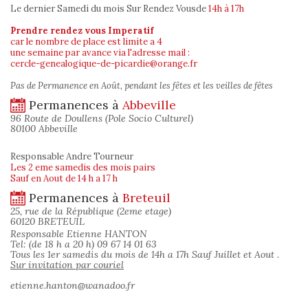
Le dernier Samedi du mois Sur Rendez Vous
de
14h à 17h
Prendre rendez vous Imperatif
car le nombre de place est limite a 4
une semaine par avance via l'adresse mail :
cercle-genealogique-de-picardie@orange.fr
Pas de Permanence en Août, pendant les fêtes et les veilles de fêtes
Permanences à
Abbeville
96 Route de Doullens (Pole Socio Culturel)
80100 Abbeville
Responsable Andre Tourneur
Les 2 eme samedis des mois pairs
Sauf en Aout de 14 h a 17 h
Permanences à
Breteuil
25, rue de la République (2eme etage)
60120 BRETEUIL
Responsable Etienne HANTON
Tel: (de 18 h a 20 h) 09 67 14 01 63
Tous les 1er samedis du mois de 14h a 17h Sauf Juillet et Aout .
Sur invitation par couriel
etienne.hanton@wanadoo.fr