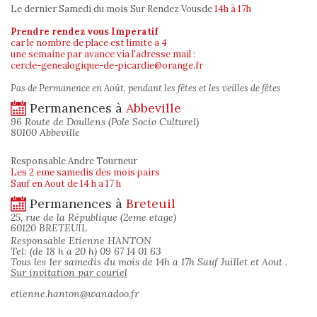
Le dernier Samedi du mois Sur Rendez Vous
de
14h à 17h
Prendre rendez vous Imperatif
car le nombre de place est limite a 4
une semaine par avance via l'adresse mail :
cercle-genealogique-de-picardie@orange.fr
Pas de Permanence en Août, pendant les fêtes et les veilles de fêtes
Permanences à
Abbeville
96 Route de Doullens (Pole Socio Culturel)
80100 Abbeville
Responsable Andre Tourneur
Les 2 eme samedis des mois pairs
Sauf en Aout de 14 h a 17 h
Permanences à
Breteuil
25, rue de la République (2eme etage)
60120 BRETEUIL
Responsable Etienne HANTON
Tel: (de 18 h a 20 h) 09 67 14 01 63
Tous les 1er samedis du mois de 14h a 17h Sauf Juillet et Aout .
Sur invitation par couriel
etienne.hanton@wanadoo.fr