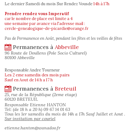
Le dernier Samedi du mois Sur Rendez Vous
de
14h à 17h
Prendre rendez vous Imperatif
car le nombre de place est limite a 4
une semaine par avance via l'adresse mail :
cercle-genealogique-de-picardie@orange.fr
Pas de Permanence en Août, pendant les fêtes et les veilles de fêtes
Permanences à
Abbeville
96 Route de Doullens (Pole Socio Culturel)
80100 Abbeville
Responsable Andre Tourneur
Les 2 eme samedis des mois pairs
Sauf en Aout de 14 h a 17 h
Permanences à
Breteuil
25, rue de la République (2eme etage)
60120 BRETEUIL
Responsable Etienne HANTON
Tel: (de 18 h a 20 h) 09 67 14 01 63
Tous les 1er samedis du mois de 14h a 17h Sauf Juillet et Aout .
Sur invitation par couriel
etienne.hanton@wanadoo.fr