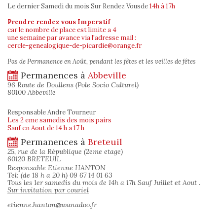
Le dernier Samedi du mois Sur Rendez Vous
de
14h à 17h
Prendre rendez vous Imperatif
car le nombre de place est limite a 4
une semaine par avance via l'adresse mail :
cercle-genealogique-de-picardie@orange.fr
Pas de Permanence en Août, pendant les fêtes et les veilles de fêtes
Permanences à
Abbeville
96 Route de Doullens (Pole Socio Culturel)
80100 Abbeville
Responsable Andre Tourneur
Les 2 eme samedis des mois pairs
Sauf en Aout de 14 h a 17 h
Permanences à
Breteuil
25, rue de la République (2eme etage)
60120 BRETEUIL
Responsable Etienne HANTON
Tel: (de 18 h a 20 h) 09 67 14 01 63
Tous les 1er samedis du mois de 14h a 17h Sauf Juillet et Aout .
Sur invitation par couriel
etienne.hanton@wanadoo.fr