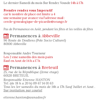
Le dernier Samedi du mois Sur Rendez Vous
de
14h à 17h
Prendre rendez vous Imperatif
car le nombre de place est limite a 4
une semaine par avance via l'adresse mail :
cercle-genealogique-de-picardie@orange.fr
Pas de Permanence en Août, pendant les fêtes et les veilles de fêtes
Permanences à
Abbeville
96 Route de Doullens (Pole Socio Culturel)
80100 Abbeville
Responsable Andre Tourneur
Les 2 eme samedis des mois pairs
Sauf en Aout de 14 h a 17 h
Permanences à
Breteuil
25, rue de la République (2eme etage)
60120 BRETEUIL
Responsable Etienne HANTON
Tel: (de 18 h a 20 h) 09 67 14 01 63
Tous les 1er samedis du mois de 14h a 17h Sauf Juillet et Aout .
Sur invitation par couriel
etienne.hanton@wanadoo.fr