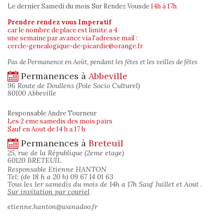
Le dernier Samedi du mois Sur Rendez Vous
de
14h à 17h
Prendre rendez vous Imperatif
car le nombre de place est limite a 4
une semaine par avance via l'adresse mail :
cercle-genealogique-de-picardie@orange.fr
Pas de Permanence en Août, pendant les fêtes et les veilles de fêtes
Permanences à
Abbeville
96 Route de Doullens (Pole Socio Culturel)
80100 Abbeville
Responsable Andre Tourneur
Les 2 eme samedis des mois pairs
Sauf en Aout de 14 h a 17 h
Permanences à
Breteuil
25, rue de la République (2eme etage)
60120 BRETEUIL
Responsable Etienne HANTON
Tel: (de 18 h a 20 h) 09 67 14 01 63
Tous les 1er samedis du mois de 14h a 17h Sauf Juillet et Aout .
Sur invitation par couriel
etienne.hanton@wanadoo.fr