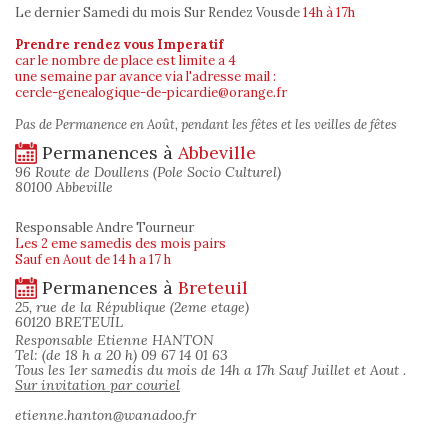
Le dernier Samedi du mois Sur Rendez Vous
de
14h à 17h
Prendre rendez vous Imperatif
car le nombre de place est limite a 4
une semaine par avance via l'adresse mail :
cercle-genealogique-de-picardie@orange.fr
Pas de Permanence en Août, pendant les fêtes et les veilles de fêtes
Permanences à
Abbeville
96 Route de Doullens (Pole Socio Culturel)
80100 Abbeville
Responsable Andre Tourneur
Les 2 eme samedis des mois pairs
Sauf en Aout de 14 h a 17 h
Permanences à
Breteuil
25, rue de la République (2eme etage)
60120 BRETEUIL
Responsable Etienne HANTON
Tel: (de 18 h a 20 h) 09 67 14 01 63
Tous les 1er samedis du mois de 14h a 17h Sauf Juillet et Aout .
Sur invitation par couriel
etienne.hanton@wanadoo.fr