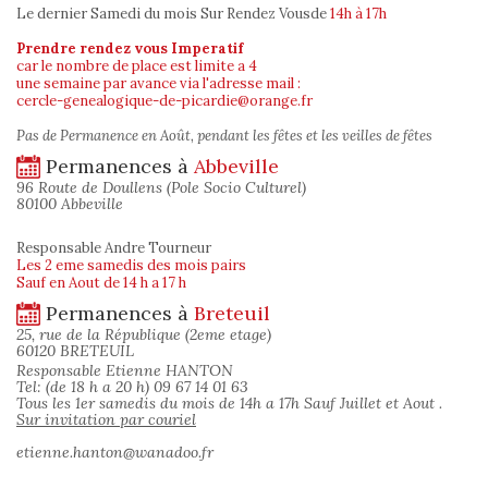
Le dernier Samedi du mois Sur Rendez Vous
de
14h à 17h
Prendre rendez vous Imperatif
car le nombre de place est limite a 4
une semaine par avance via l'adresse mail :
cercle-genealogique-de-picardie@orange.fr
Pas de Permanence en Août, pendant les fêtes et les veilles de fêtes
Permanences à
Abbeville
96 Route de Doullens (Pole Socio Culturel)
80100 Abbeville
Responsable Andre Tourneur
Les 2 eme samedis des mois pairs
Sauf en Aout de 14 h a 17 h
Permanences à
Breteuil
25, rue de la République (2eme etage)
60120 BRETEUIL
Responsable Etienne HANTON
Tel: (de 18 h a 20 h) 09 67 14 01 63
Tous les 1er samedis du mois de 14h a 17h Sauf Juillet et Aout .
Sur invitation par couriel
etienne.hanton@wanadoo.fr