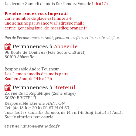
Le dernier Samedi du mois Sur Rendez Vous
de
14h à 17h
Prendre rendez vous Imperatif
car le nombre de place est limite a 4
une semaine par avance via l'adresse mail :
cercle-genealogique-de-picardie@orange.fr
Pas de Permanence en Août, pendant les fêtes et les veilles de fêtes
Permanences à
Abbeville
96 Route de Doullens (Pole Socio Culturel)
80100 Abbeville
Responsable Andre Tourneur
Les 2 eme samedis des mois pairs
Sauf en Aout de 14 h a 17 h
Permanences à
Breteuil
25, rue de la République (2eme etage)
60120 BRETEUIL
Responsable Etienne HANTON
Tel: (de 18 h a 20 h) 09 67 14 01 63
Tous les 1er samedis du mois de 14h a 17h Sauf Juillet et Aout .
Sur invitation par couriel
etienne.hanton@wanadoo.fr