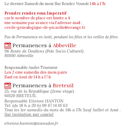
Le dernier Samedi du mois Sur Rendez Vous
de
14h à 17h
Prendre rendez vous Imperatif
car le nombre de place est limite a 4
une semaine par avance via l'adresse mail :
cercle-genealogique-de-picardie@orange.fr
Pas de Permanence en Août, pendant les fêtes et les veilles de fêtes
Permanences à
Abbeville
96 Route de Doullens (Pole Socio Culturel)
80100 Abbeville
Responsable Andre Tourneur
Les 2 eme samedis des mois pairs
Sauf en Aout de 14 h a 17 h
Permanences à
Breteuil
25, rue de la République (2eme etage)
60120 BRETEUIL
Responsable Etienne HANTON
Tel: (de 18 h a 20 h) 09 67 14 01 63
Tous les 1er samedis du mois de 14h a 17h Sauf Juillet et Aout .
Sur invitation par couriel
etienne.hanton@wanadoo.fr