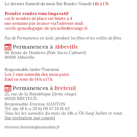
Le dernier Samedi du mois Sur Rendez Vous
de
14h à 17h
Prendre rendez vous Imperatif
car le nombre de place est limite a 4
une semaine par avance via l'adresse mail :
cercle-genealogique-de-picardie@orange.fr
Pas de Permanence en Août, pendant les fêtes et les veilles de fêtes
Permanences à
Abbeville
96 Route de Doullens (Pole Socio Culturel)
80100 Abbeville
Responsable Andre Tourneur
Les 2 eme samedis des mois pairs
Sauf en Aout de 14 h a 17 h
Permanences à
Breteuil
25, rue de la République (2eme etage)
60120 BRETEUIL
Responsable Etienne HANTON
Tel: (de 18 h a 20 h) 09 67 14 01 63
Tous les 1er samedis du mois de 14h a 17h Sauf Juillet et Aout .
Sur invitation par couriel
etienne.hanton@wanadoo.fr