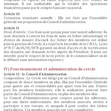
minimum. Il est souhaitable que la totalité des opérations
financières passe par le compte bancaire ou postal.
Article 10
Cotisation statutaire annuelle : Elle est fixée par l’Assemblée
générale sur proposition du Conseil d’administration.
Article 11
Droit d'entrée : Ces frais sont perçus pour tout nouvel adhérent. Ils
sont destinés à couvrir les frais de mise en fichier informatique et
d'envoi du dossier d'accueil. (Le fichier des membres est utilisé
pour la gestion du Cercle, il a reçu l'avis favorable de la C.N.I.L. La loi
n°78-17 du 06/01/1978 garantit un droit d'accès et de rectification
des données, sur demande écrite auprès du Président. Il nous est
interdit, pour le respect de la vie privée, de le commercialiser ou de
le diffuser sans autorisation expresse.)
IV) Fonctionnement et administration du cercle
Article 12 : le Conseil d'Administration
Composition : Le Cercle est dirigé par un Conseil d'Administration
composé de douze membres au plus, élus par l'Assemblée Générale
pour quatre ans et renouvelables par quart tous les ans. D'autre
part, les membres fondateurs, s'ils le souhaitent, peuvent faire
partie du Conseil d'Administration, en plus des membres élus.
Le Conseil d'Administration peut coopter parmi les adhérents,
pour une durée indéterminée, des membres associés, invités à
participer à ses travaux, et auxquels il peut confier des tâches
particulières. Ces membres associés ont voix consultative.