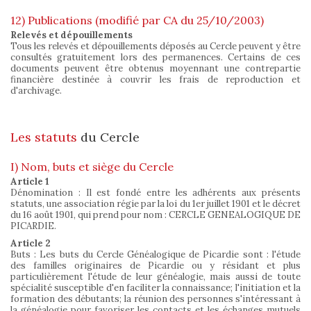
12) Publications (modifié par CA du 25/10/2003)
Relevés et dépouillements
Tous les relevés et dépouillements déposés au Cercle peuvent y être
consultés gratuitement lors des permanences. Certains de ces
documents peuvent être obtenus moyennant une contrepartie
financière destinée à couvrir les frais de reproduction et
d'archivage.
Les statuts
du Cercle
I) Nom, buts et siège du Cercle
Article 1
Dénomination : Il est fondé entre les adhérents aux présents
statuts, une association régie par la loi du 1er juillet 1901 et le décret
du 16 août 1901, qui prend pour nom : CERCLE GENEALOGIQUE DE
PICARDIE.
Article 2
Buts : Les buts du Cercle Généalogique de Picardie sont : l'étude
des familles originaires de Picardie ou y résidant et plus
particulièrement l'étude de leur généalogie, mais aussi de toute
spécialité susceptible d'en faciliter la connaissance; l'initiation et la
formation des débutants; la réunion des personnes s'intéressant à
la généalogie pour favoriser les contacts et les échanges mutuels