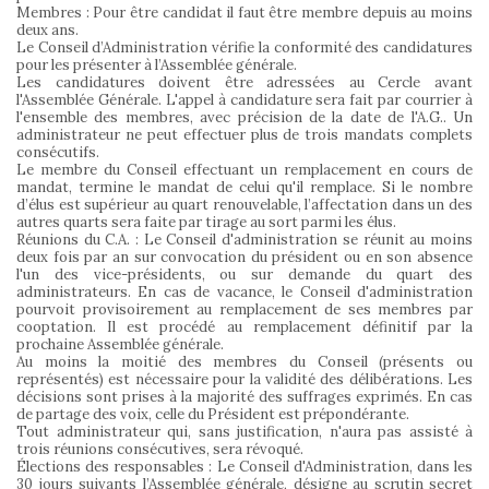
Membres : Pour être candidat il faut être membre depuis au moins
deux ans.
Le Conseil d’Administration vérifie la conformité des candidatures
pour les présenter à l’Assemblée générale.
Les candidatures doivent être adressées au Cercle avant
l'Assemblée Générale. L'appel à candidature sera fait par courrier à
l'ensemble des membres, avec précision de la date de l'A.G.. Un
administrateur ne peut effectuer plus de trois mandats complets
consécutifs.
Le membre du Conseil effectuant un remplacement en cours de
mandat, termine le mandat de celui qu'il remplace. Si le nombre
d’élus est supérieur au quart renouvelable, l’affectation dans un des
autres quarts sera faite par tirage au sort parmi les élus.
Réunions du C.A. : Le Conseil d'administration se réunit au moins
deux fois par an sur convocation du président ou en son absence
l'un des vice-présidents, ou sur demande du quart des
administrateurs. En cas de vacance, le Conseil d'administration
pourvoit provisoirement au remplacement de ses membres par
cooptation. Il est procédé au remplacement définitif par la
prochaine Assemblée générale.
Au moins la moitié des membres du Conseil (présents ou
représentés) est nécessaire pour la validité des délibérations. Les
décisions sont prises à la majorité des suffrages exprimés. En cas
de partage des voix, celle du Président est prépondérante.
Tout administrateur qui, sans justification, n'aura pas assisté à
trois réunions consécutives, sera révoqué.
Élections des responsables : Le Conseil d'Administration, dans les
30 jours suivants l’Assemblée générale, désigne au scrutin secret