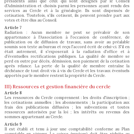
présidents ainsi que ceux qui sont désignés par le Conseil
d'Administration et choisis parmi les personnes ayant rendu des
services au Cercle et à la généalogie. Ils sont dispensés de
cotisation. Toutefois, s'ils cotisent, ils peuvent prendre part aux
votes et être élus au Conseil.
Article 7
Radiation : Aucun membre ne peut se prévaloir de son
appartenance à l'Association à l'occasion de conférence, de
publication ou de diffusion de travaux, sans avoir au préalable
soumis son texte au bureau et reçu l'accord écrit de celui-ci. S'il en
était autrement, il s'exposerait à la radiation d'office et à
d'éventuelles rectifications publiques. La qualité de membre se
perd en outre par décès, démission, non paiement de la cotisation
après relance. La perte de la qualité de membre entraîne la
déchéance de tout droit vis à vis du Cercle et les travaux éventuels
apportés par le membre restent la propriété du Cercle.
III) Ressources et gestion financière du cercle
Article 8
Les ressources du Cercle comprennent : les droits d'inscription ;
les cotisations annuelles ; les abonnements ; la participation aux
frais des publications diffusées ; les subventions et toutes
ressources autorisées par la loi ; les intérêts ou revenus des
sommes appartenant au Cercle.
Article 9
Il est établi et tenu à jour une comptabilité conforme au Plan
comptable en vigueur. La caisse (espèces) doit être réduite au