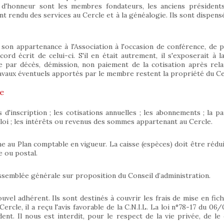
d'honneur sont les membres fondateurs, les anciens présidents
 rendu des services au Cercle et à la généalogie. Ils sont dispensés
on appartenance à l'Association à l'occasion de conférence, de pu
rd écrit de celui-ci. S'il en était autrement, il s'exposerait à la 
 par décès, démission, non paiement de la cotisation après rela
travaux éventuels apportés par le membre restent la propriété du Ce
le
'inscription ; les cotisations annuelles ; les abonnements ; la part
loi ; les intérêts ou revenus des sommes appartenant au Cercle.
me au Plan comptable en vigueur. La caisse (espèces) doit être rédui
e ou postal.
l’Assemblée générale sur proposition du Conseil d’administration.
vel adhérent. Ils sont destinés à couvrir les frais de mise en fich
rcle, il a reçu l'avis favorable de la C.N.I.L. La loi n°78-17 du 06
t. Il nous est interdit, pour le respect de la vie privée, de le