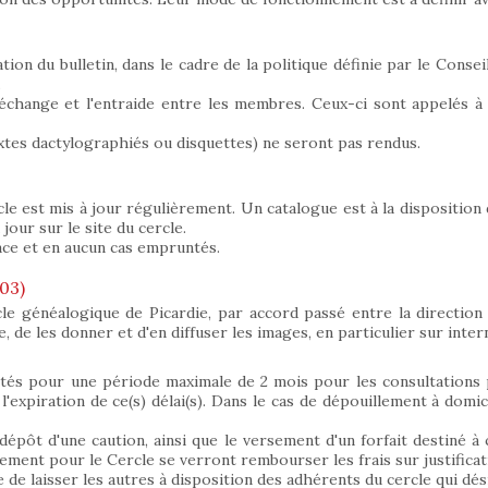
ion du bulletin, dans le cadre de la politique définie par le Consei
.
 l'échange et l'entraide entre les membres. Ceux-ci sont appelés 
tes dactylographiés ou disquettes) ne seront pas rendus.
cle est mis à jour régulièrement. Un catalogue est à la disposition 
our sur le site du cercle.
ace et en aucun cas empruntés.
03)
cle généalogique de Picardie, par accord passé entre la direction
re, de les donner et d'en diffuser les images, en particulier sur inter
êtés pour une période maximale de 2 mois pour les consultations
'expiration de ce(s) délai(s). Dans le cas de dépouillement à domicil
dépôt d'une caution, ainsi que le versement d'un forfait destiné à 
ment pour le Cercle se verront rembourser les frais sur justificati
e de laisser les autres à disposition des adhérents du cercle qui dé