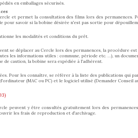
pédiés en emballages sécurisés.
nces
rcle et permet la consultation des films lors des permanences. Pou
e pour savoir si la bobine désirée n'est pas sortie pour dépouilleme
ionne les modalités et conditions du prêt.
ent se déplacer au Cercle lors des permanences, la procédure est l
utes les informations utiles : commune, période etc. …), un docum
de caution, la bobine sera expédiée à l'adhérent.
. Pour les connaître, se référer à la liste des publications qui para
d'ordinateur (MAC ou PC) et le logiciel utilisé (Demander Conseil au
03)
rcle peuvent y être consultés gratuitement lors des permanence
uvrir les frais de reproduction et d'archivage.