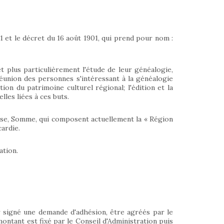
01 et le décret du 16 août 1901, qui prend pour nom :
et plus particulièrement l'étude de leur généalogie,
a réunion des personnes s'intéressant à la généalogie
ion du patrimoine culturel régional; l'édition et la
lles liées à ces buts.
Oise, Somme, qui composent actuellement la « Région
ardie.
ation.
 signé une demande d'adhésion, être agréés par le
montant est fixé par le Conseil d'Administration puis