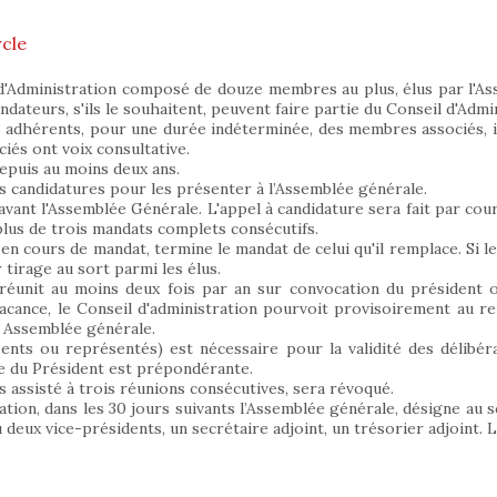
cle
 d'Administration composé de douze membres au plus, élus par l'A
ndateurs, s'ils le souhaitent, peuvent faire partie du Conseil d'Adm
 adhérents, pour une durée indéterminée, des membres associés, invi
iés ont voix consultative.
epuis au moins deux ans.
es candidatures pour les présenter à l’Assemblée générale.
vant l'Assemblée Générale. L'appel à candidature sera fait par cou
 plus de trois mandats complets consécutifs.
 cours de mandat, termine le mandat de celui qu'il remplace. Si le
r tirage au sort parmi les élus.
 réunit au moins deux fois par an sur convocation du président 
acance, le Conseil d'administration pourvoit provisoirement au 
e Assemblée générale.
ts ou représentés) est nécessaire pour la validité des délibéra
le du Président est prépondérante.
as assisté à trois réunions consécutives, sera révoqué.
ation, dans les 30 jours suivants l’Assemblée générale, désigne au 
u deux vice-présidents, un secrétaire adjoint, un trésorier adjoint. 