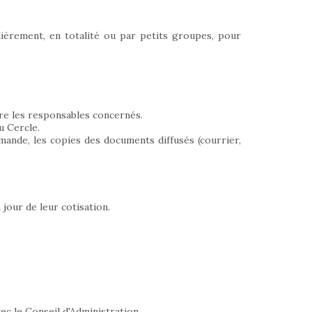
ulièrement, en totalité ou par petits groupes, pour
tre les responsables concernés.
u Cercle.
ande, les copies des documents diffusés (courrier,
jour de leur cotisation.
c le Conseil d'Administration.