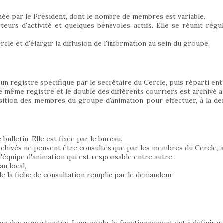
mée par le Président, dont le nombre de membres est variable.
teurs d'activité et quelques bénévoles actifs. Elle se réunit rég
le et d'élargir la diffusion de l'information au sein du groupe.
un registre spécifique par le secrétaire du Cercle, puis réparti en
e même registre et le double des différents courriers est archivé a
ition des membres du groupe d'animation pour effectuer, à la dem
ulletin. Elle est fixée par le bureau.
archivés ne peuvent être consultés que par les membres du Cercle, à 
équipe d'animation qui est responsable entre autre :
au local,
 la fiche de consultation remplie par le demandeur,
on des opportunités. Leur mode de fonctionnement est à définir ave