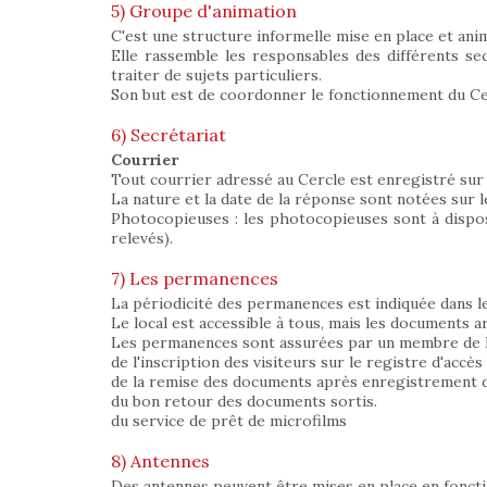
5) Groupe d'animation
C'est une structure informelle mise en place et ani
Elle rassemble les responsables des différents sec
traiter de sujets particuliers.
Son but est de coordonner le fonctionnement du Cerc
6) Secrétariat
Courrier
Tout courrier adressé au Cercle est enregistré sur 
La nature et la date de la réponse sont notées sur l
Photocopieuses : les photocopieuses sont à dispos
relevés).
7) Les permanences
La périodicité des permanences est indiquée dans le b
Le local est accessible à tous, mais les documents 
Les permanences sont assurées par un membre de l'
de l'inscription des visiteurs sur le registre d'accès 
de la remise des documents après enregistrement de
du bon retour des documents sortis.
du service de prêt de microfilms
8) Antennes
Des antennes peuvent être mises en place en foncti