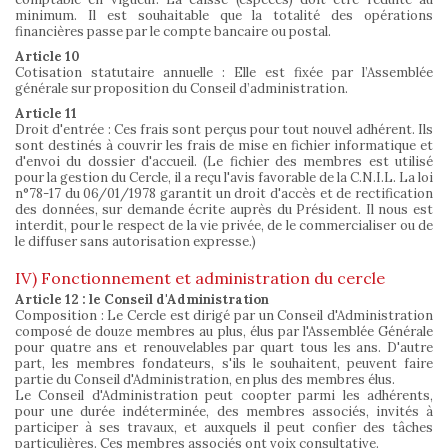
minimum. Il est souhaitable que la totalité des opérations
financières passe par le compte bancaire ou postal.
Article 10
Cotisation statutaire annuelle : Elle est fixée par l’Assemblée
générale sur proposition du Conseil d’administration.
Article 11
Droit d'entrée : Ces frais sont perçus pour tout nouvel adhérent. Ils
sont destinés à couvrir les frais de mise en fichier informatique et
d'envoi du dossier d'accueil. (Le fichier des membres est utilisé
pour la gestion du Cercle, il a reçu l'avis favorable de la C.N.I.L. La loi
n°78-17 du 06/01/1978 garantit un droit d'accès et de rectification
des données, sur demande écrite auprès du Président. Il nous est
interdit, pour le respect de la vie privée, de le commercialiser ou de
le diffuser sans autorisation expresse.)
IV) Fonctionnement et administration du cercle
Article 12 : le Conseil d'Administration
Composition : Le Cercle est dirigé par un Conseil d'Administration
composé de douze membres au plus, élus par l'Assemblée Générale
pour quatre ans et renouvelables par quart tous les ans. D'autre
part, les membres fondateurs, s'ils le souhaitent, peuvent faire
partie du Conseil d'Administration, en plus des membres élus.
Le Conseil d'Administration peut coopter parmi les adhérents,
pour une durée indéterminée, des membres associés, invités à
participer à ses travaux, et auxquels il peut confier des tâches
particulières. Ces membres associés ont voix consultative.