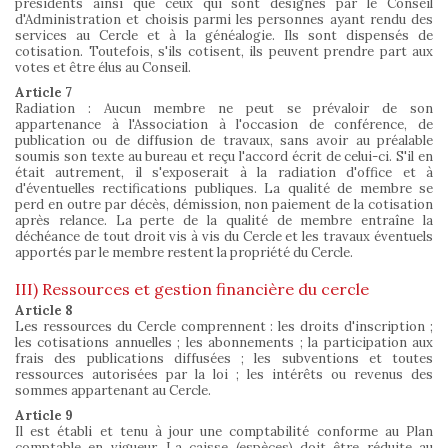
présidents ainsi que ceux qui sont désignés par le Conseil
d'Administration et choisis parmi les personnes ayant rendu des
services au Cercle et à la généalogie. Ils sont dispensés de
cotisation. Toutefois, s'ils cotisent, ils peuvent prendre part aux
votes et être élus au Conseil.
Article 7
Radiation : Aucun membre ne peut se prévaloir de son
appartenance à l'Association à l'occasion de conférence, de
publication ou de diffusion de travaux, sans avoir au préalable
soumis son texte au bureau et reçu l'accord écrit de celui-ci. S'il en
était autrement, il s'exposerait à la radiation d'office et à
d'éventuelles rectifications publiques. La qualité de membre se
perd en outre par décès, démission, non paiement de la cotisation
après relance. La perte de la qualité de membre entraîne la
déchéance de tout droit vis à vis du Cercle et les travaux éventuels
apportés par le membre restent la propriété du Cercle.
III) Ressources et gestion financière du cercle
Article 8
Les ressources du Cercle comprennent : les droits d'inscription ;
les cotisations annuelles ; les abonnements ; la participation aux
frais des publications diffusées ; les subventions et toutes
ressources autorisées par la loi ; les intérêts ou revenus des
sommes appartenant au Cercle.
Article 9
Il est établi et tenu à jour une comptabilité conforme au Plan
comptable en vigueur. La caisse (espèces) doit être réduite au