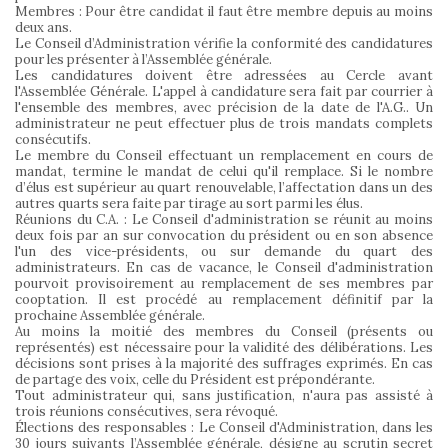
Membres : Pour être candidat il faut être membre depuis au moins
deux ans.
Le Conseil d’Administration vérifie la conformité des candidatures
pour les présenter à l’Assemblée générale.
Les candidatures doivent être adressées au Cercle avant
l'Assemblée Générale. L'appel à candidature sera fait par courrier à
l'ensemble des membres, avec précision de la date de l'A.G.. Un
administrateur ne peut effectuer plus de trois mandats complets
consécutifs.
Le membre du Conseil effectuant un remplacement en cours de
mandat, termine le mandat de celui qu'il remplace. Si le nombre
d’élus est supérieur au quart renouvelable, l’affectation dans un des
autres quarts sera faite par tirage au sort parmi les élus.
Réunions du C.A. : Le Conseil d'administration se réunit au moins
deux fois par an sur convocation du président ou en son absence
l'un des vice-présidents, ou sur demande du quart des
administrateurs. En cas de vacance, le Conseil d'administration
pourvoit provisoirement au remplacement de ses membres par
cooptation. Il est procédé au remplacement définitif par la
prochaine Assemblée générale.
Au moins la moitié des membres du Conseil (présents ou
représentés) est nécessaire pour la validité des délibérations. Les
décisions sont prises à la majorité des suffrages exprimés. En cas
de partage des voix, celle du Président est prépondérante.
Tout administrateur qui, sans justification, n'aura pas assisté à
trois réunions consécutives, sera révoqué.
Élections des responsables : Le Conseil d'Administration, dans les
30 jours suivants l’Assemblée générale, désigne au scrutin secret