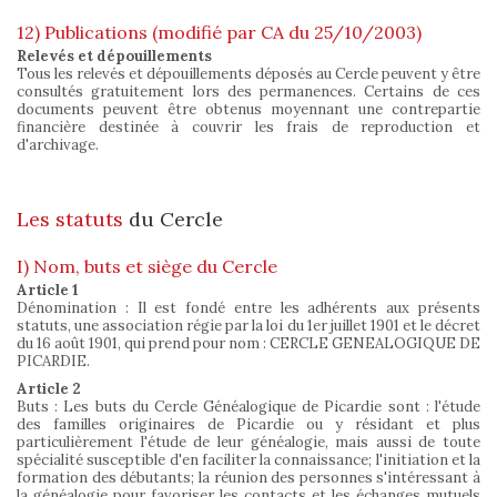
12) Publications (modifié par CA du 25/10/2003)
Relevés et dépouillements
Tous les relevés et dépouillements déposés au Cercle peuvent y être
consultés gratuitement lors des permanences. Certains de ces
documents peuvent être obtenus moyennant une contrepartie
financière destinée à couvrir les frais de reproduction et
d'archivage.
Les statuts
du Cercle
I) Nom, buts et siège du Cercle
Article 1
Dénomination : Il est fondé entre les adhérents aux présents
statuts, une association régie par la loi du 1er juillet 1901 et le décret
du 16 août 1901, qui prend pour nom : CERCLE GENEALOGIQUE DE
PICARDIE.
Article 2
Buts : Les buts du Cercle Généalogique de Picardie sont : l'étude
des familles originaires de Picardie ou y résidant et plus
particulièrement l'étude de leur généalogie, mais aussi de toute
spécialité susceptible d'en faciliter la connaissance; l'initiation et la
formation des débutants; la réunion des personnes s'intéressant à
la généalogie pour favoriser les contacts et les échanges mutuels