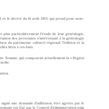
01 et le décret du 16 août 1901, qui prend pour nom :
et plus particulièrement l'étude de leur généalogie,
a réunion des personnes s'intéressant à la généalogie
ion du patrimoine culturel régional; l'édition et la
lles liées à ces buts.
Oise, Somme, qui composent actuellement la « Région
ardie.
ation.
 signé une demande d'adhésion, être agréés par le
montant est fixé par le Conseil d'Administration puis