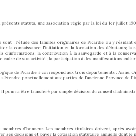
présents statuts, une association régie par la loi du 1er juillet 19
sont : l'étude des familles originaires de Picardie ou y résidant 
liter la connaissance; l'initiation et la formation des débutants; l
 d'informations; la contribution à la sauvegarde et à la conservat
e cadre de son activité ; la participation à des manifestations culture
logique de Picardie » correspond aux trois départements : Aisne, 
t s'étendre ponctuellement aux parties de l'ancienne Province de Pic
 Il pourra être transféré par simple décision du conseil d’administr
 membres d'honneur. Les membres titulaires doivent, après avoir
er ses décisions et payer la cotisation statutaire annuelle dont le 