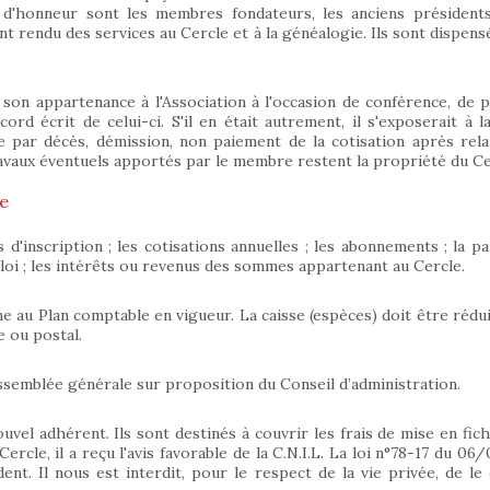
d'honneur sont les membres fondateurs, les anciens présidents
 rendu des services au Cercle et à la généalogie. Ils sont dispensés
on appartenance à l'Association à l'occasion de conférence, de pu
rd écrit de celui-ci. S'il en était autrement, il s'exposerait à la 
 par décès, démission, non paiement de la cotisation après rela
travaux éventuels apportés par le membre restent la propriété du Ce
le
'inscription ; les cotisations annuelles ; les abonnements ; la part
loi ; les intérêts ou revenus des sommes appartenant au Cercle.
me au Plan comptable en vigueur. La caisse (espèces) doit être rédui
e ou postal.
l’Assemblée générale sur proposition du Conseil d’administration.
vel adhérent. Ils sont destinés à couvrir les frais de mise en fich
rcle, il a reçu l'avis favorable de la C.N.I.L. La loi n°78-17 du 06
t. Il nous est interdit, pour le respect de la vie privée, de le