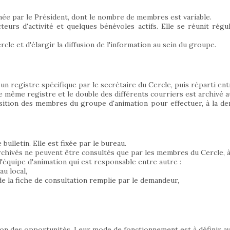
mée par le Président, dont le nombre de membres est variable.
teurs d'activité et quelques bénévoles actifs. Elle se réunit rég
le et d'élargir la diffusion de l'information au sein du groupe.
un registre spécifique par le secrétaire du Cercle, puis réparti en
e même registre et le double des différents courriers est archivé a
ition des membres du groupe d'animation pour effectuer, à la dem
ulletin. Elle est fixée par le bureau.
archivés ne peuvent être consultés que par les membres du Cercle, à 
équipe d'animation qui est responsable entre autre :
au local,
 la fiche de consultation remplie par le demandeur,
on des opportunités. Leur mode de fonctionnement est à définir ave