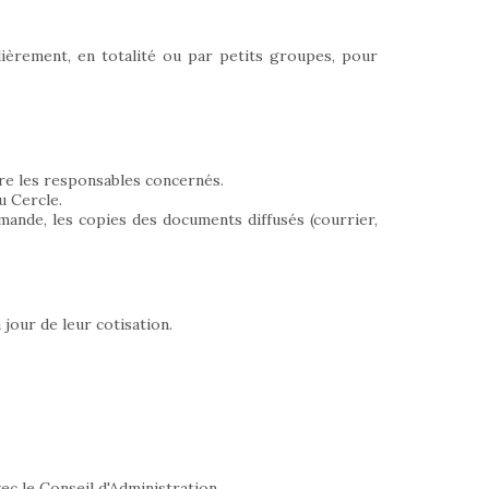
ulièrement, en totalité ou par petits groupes, pour
tre les responsables concernés.
u Cercle.
ande, les copies des documents diffusés (courrier,
jour de leur cotisation.
c le Conseil d'Administration.