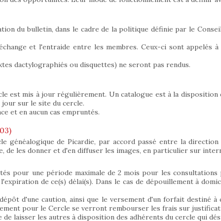
ion du bulletin, dans le cadre de la politique définie par le Consei
.
 l'échange et l'entraide entre les membres. Ceux-ci sont appelés 
tes dactylographiés ou disquettes) ne seront pas rendus.
cle est mis à jour régulièrement. Un catalogue est à la disposition 
our sur le site du cercle.
ace et en aucun cas empruntés.
03)
cle généalogique de Picardie, par accord passé entre la direction
re, de les donner et d'en diffuser les images, en particulier sur inter
êtés pour une période maximale de 2 mois pour les consultations
'expiration de ce(s) délai(s). Dans le cas de dépouillement à domicil
dépôt d'une caution, ainsi que le versement d'un forfait destiné à 
ment pour le Cercle se verront rembourser les frais sur justificati
e de laisser les autres à disposition des adhérents du cercle qui dé