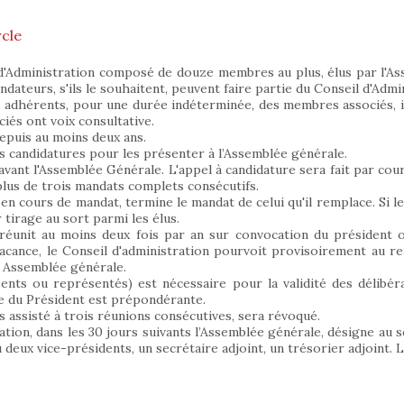
cle
 d'Administration composé de douze membres au plus, élus par l'A
ndateurs, s'ils le souhaitent, peuvent faire partie du Conseil d'Adm
 adhérents, pour une durée indéterminée, des membres associés, invi
iés ont voix consultative.
epuis au moins deux ans.
es candidatures pour les présenter à l’Assemblée générale.
vant l'Assemblée Générale. L'appel à candidature sera fait par cou
 plus de trois mandats complets consécutifs.
 cours de mandat, termine le mandat de celui qu'il remplace. Si le
r tirage au sort parmi les élus.
 réunit au moins deux fois par an sur convocation du président 
acance, le Conseil d'administration pourvoit provisoirement au 
e Assemblée générale.
ts ou représentés) est nécessaire pour la validité des délibéra
le du Président est prépondérante.
as assisté à trois réunions consécutives, sera révoqué.
ation, dans les 30 jours suivants l’Assemblée générale, désigne au 
u deux vice-présidents, un secrétaire adjoint, un trésorier adjoint. 