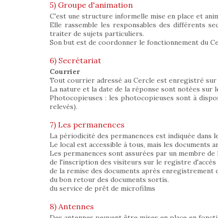
5) Groupe d'animation
C'est une structure informelle mise en place et ani
Elle rassemble les responsables des différents sec
traiter de sujets particuliers.
Son but est de coordonner le fonctionnement du Cerc
6) Secrétariat
Courrier
Tout courrier adressé au Cercle est enregistré sur 
La nature et la date de la réponse sont notées sur l
Photocopieuses : les photocopieuses sont à dispos
relevés).
7) Les permanences
La périodicité des permanences est indiquée dans le b
Le local est accessible à tous, mais les documents 
Les permanences sont assurées par un membre de l'
de l'inscription des visiteurs sur le registre d'accès 
de la remise des documents après enregistrement de
du bon retour des documents sortis.
du service de prêt de microfilms
8) Antennes
Des antennes peuvent être mises en place en foncti