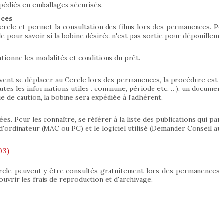
pédiés en emballages sécurisés.
nces
rcle et permet la consultation des films lors des permanences. Pou
e pour savoir si la bobine désirée n'est pas sortie pour dépouilleme
ionne les modalités et conditions du prêt.
ent se déplacer au Cercle lors des permanences, la procédure est l
utes les informations utiles : commune, période etc. …), un docum
de caution, la bobine sera expédiée à l'adhérent.
. Pour les connaître, se référer à la liste des publications qui para
d'ordinateur (MAC ou PC) et le logiciel utilisé (Demander Conseil au
03)
rcle peuvent y être consultés gratuitement lors des permanence
uvrir les frais de reproduction et d'archivage.