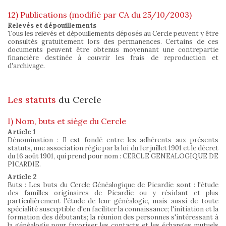
12) Publications (modifié par CA du 25/10/2003)
Relevés et dépouillements
Tous les relevés et dépouillements déposés au Cercle peuvent y être
consultés gratuitement lors des permanences. Certains de ces
documents peuvent être obtenus moyennant une contrepartie
financière destinée à couvrir les frais de reproduction et
d'archivage.
Les statuts
du Cercle
I) Nom, buts et siège du Cercle
Article 1
Dénomination : Il est fondé entre les adhérents aux présents
statuts, une association régie par la loi du 1er juillet 1901 et le décret
du 16 août 1901, qui prend pour nom : CERCLE GENEALOGIQUE DE
PICARDIE.
Article 2
Buts : Les buts du Cercle Généalogique de Picardie sont : l'étude
des familles originaires de Picardie ou y résidant et plus
particulièrement l'étude de leur généalogie, mais aussi de toute
spécialité susceptible d'en faciliter la connaissance; l'initiation et la
formation des débutants; la réunion des personnes s'intéressant à
la généalogie pour favoriser les contacts et les échanges mutuels