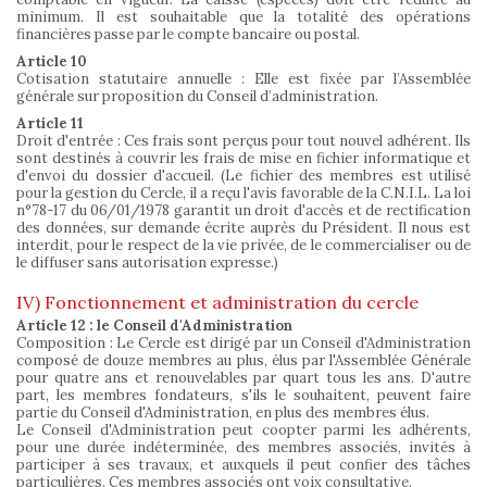
minimum. Il est souhaitable que la totalité des opérations
financières passe par le compte bancaire ou postal.
Article 10
Cotisation statutaire annuelle : Elle est fixée par l’Assemblée
générale sur proposition du Conseil d’administration.
Article 11
Droit d'entrée : Ces frais sont perçus pour tout nouvel adhérent. Ils
sont destinés à couvrir les frais de mise en fichier informatique et
d'envoi du dossier d'accueil. (Le fichier des membres est utilisé
pour la gestion du Cercle, il a reçu l'avis favorable de la C.N.I.L. La loi
n°78-17 du 06/01/1978 garantit un droit d'accès et de rectification
des données, sur demande écrite auprès du Président. Il nous est
interdit, pour le respect de la vie privée, de le commercialiser ou de
le diffuser sans autorisation expresse.)
IV) Fonctionnement et administration du cercle
Article 12 : le Conseil d'Administration
Composition : Le Cercle est dirigé par un Conseil d'Administration
composé de douze membres au plus, élus par l'Assemblée Générale
pour quatre ans et renouvelables par quart tous les ans. D'autre
part, les membres fondateurs, s'ils le souhaitent, peuvent faire
partie du Conseil d'Administration, en plus des membres élus.
Le Conseil d'Administration peut coopter parmi les adhérents,
pour une durée indéterminée, des membres associés, invités à
participer à ses travaux, et auxquels il peut confier des tâches
particulières. Ces membres associés ont voix consultative.