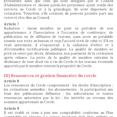
présidents ainsi que ceux qui sont désignés par le Conseil
d'Administration et choisis parmi les personnes ayant rendu des
services au Cercle et à la généalogie. Ils sont dispensés de
cotisation. Toutefois, s'ils cotisent, ils peuvent prendre part aux
votes et être élus au Conseil.
Article 7
Radiation : Aucun membre ne peut se prévaloir de son
appartenance à l'Association à l'occasion de conférence, de
publication ou de diffusion de travaux, sans avoir au préalable
soumis son texte au bureau et reçu l'accord écrit de celui-ci. S'il en
était autrement, il s'exposerait à la radiation d'office et à
d'éventuelles rectifications publiques. La qualité de membre se
perd en outre par décès, démission, non paiement de la cotisation
après relance. La perte de la qualité de membre entraîne la
déchéance de tout droit vis à vis du Cercle et les travaux éventuels
apportés par le membre restent la propriété du Cercle.
III) Ressources et gestion financière du cercle
Article 8
Les ressources du Cercle comprennent : les droits d'inscription ;
les cotisations annuelles ; les abonnements ; la participation aux
frais des publications diffusées ; les subventions et toutes
ressources autorisées par la loi ; les intérêts ou revenus des
sommes appartenant au Cercle.
Article 9
Il est établi et tenu à jour une comptabilité conforme au Plan
comptable en vigueur. La caisse (espèces) doit être réduite au