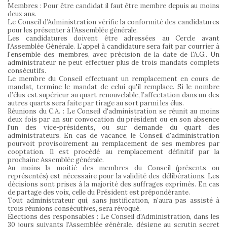
Membres : Pour être candidat il faut être membre depuis au moins
deux ans.
Le Conseil d’Administration vérifie la conformité des candidatures
pour les présenter à l’Assemblée générale.
Les candidatures doivent être adressées au Cercle avant
l'Assemblée Générale. L'appel à candidature sera fait par courrier à
l'ensemble des membres, avec précision de la date de l'A.G.. Un
administrateur ne peut effectuer plus de trois mandats complets
consécutifs.
Le membre du Conseil effectuant un remplacement en cours de
mandat, termine le mandat de celui qu'il remplace. Si le nombre
d’élus est supérieur au quart renouvelable, l’affectation dans un des
autres quarts sera faite par tirage au sort parmi les élus.
Réunions du C.A. : Le Conseil d'administration se réunit au moins
deux fois par an sur convocation du président ou en son absence
l'un des vice-présidents, ou sur demande du quart des
administrateurs. En cas de vacance, le Conseil d'administration
pourvoit provisoirement au remplacement de ses membres par
cooptation. Il est procédé au remplacement définitif par la
prochaine Assemblée générale.
Au moins la moitié des membres du Conseil (présents ou
représentés) est nécessaire pour la validité des délibérations. Les
décisions sont prises à la majorité des suffrages exprimés. En cas
de partage des voix, celle du Président est prépondérante.
Tout administrateur qui, sans justification, n'aura pas assisté à
trois réunions consécutives, sera révoqué.
Élections des responsables : Le Conseil d'Administration, dans les
30 jours suivants l’Assemblée générale, désigne au scrutin secret