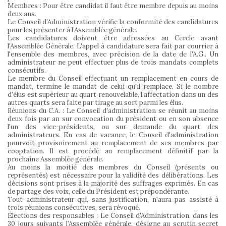
Membres : Pour être candidat il faut être membre depuis au moins
deux ans.
Le Conseil d’Administration vérifie la conformité des candidatures
pour les présenter à l’Assemblée générale.
Les candidatures doivent être adressées au Cercle avant
l'Assemblée Générale. L'appel à candidature sera fait par courrier à
l'ensemble des membres, avec précision de la date de l'A.G.. Un
administrateur ne peut effectuer plus de trois mandats complets
consécutifs.
Le membre du Conseil effectuant un remplacement en cours de
mandat, termine le mandat de celui qu'il remplace. Si le nombre
d’élus est supérieur au quart renouvelable, l’affectation dans un des
autres quarts sera faite par tirage au sort parmi les élus.
Réunions du C.A. : Le Conseil d'administration se réunit au moins
deux fois par an sur convocation du président ou en son absence
l'un des vice-présidents, ou sur demande du quart des
administrateurs. En cas de vacance, le Conseil d'administration
pourvoit provisoirement au remplacement de ses membres par
cooptation. Il est procédé au remplacement définitif par la
prochaine Assemblée générale.
Au moins la moitié des membres du Conseil (présents ou
représentés) est nécessaire pour la validité des délibérations. Les
décisions sont prises à la majorité des suffrages exprimés. En cas
de partage des voix, celle du Président est prépondérante.
Tout administrateur qui, sans justification, n'aura pas assisté à
trois réunions consécutives, sera révoqué.
Élections des responsables : Le Conseil d'Administration, dans les
30 jours suivants l’Assemblée générale, désigne au scrutin secret