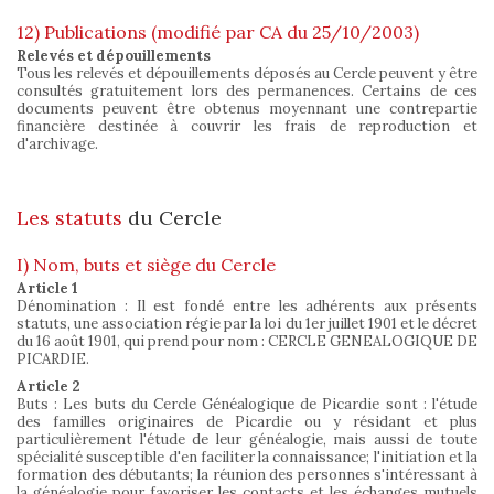
12) Publications (modifié par CA du 25/10/2003)
Relevés et dépouillements
Tous les relevés et dépouillements déposés au Cercle peuvent y être
consultés gratuitement lors des permanences. Certains de ces
documents peuvent être obtenus moyennant une contrepartie
financière destinée à couvrir les frais de reproduction et
d'archivage.
Les statuts
du Cercle
I) Nom, buts et siège du Cercle
Article 1
Dénomination : Il est fondé entre les adhérents aux présents
statuts, une association régie par la loi du 1er juillet 1901 et le décret
du 16 août 1901, qui prend pour nom : CERCLE GENEALOGIQUE DE
PICARDIE.
Article 2
Buts : Les buts du Cercle Généalogique de Picardie sont : l'étude
des familles originaires de Picardie ou y résidant et plus
particulièrement l'étude de leur généalogie, mais aussi de toute
spécialité susceptible d'en faciliter la connaissance; l'initiation et la
formation des débutants; la réunion des personnes s'intéressant à
la généalogie pour favoriser les contacts et les échanges mutuels