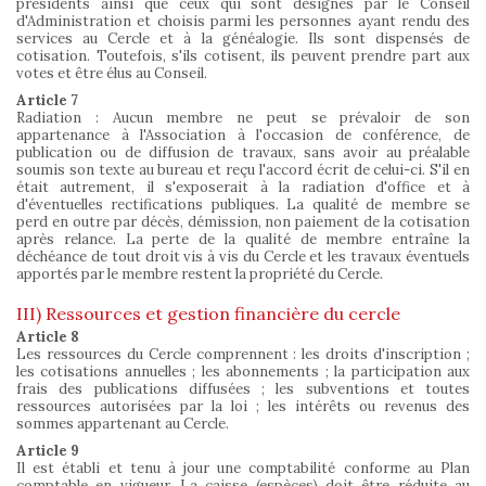
présidents ainsi que ceux qui sont désignés par le Conseil
d'Administration et choisis parmi les personnes ayant rendu des
services au Cercle et à la généalogie. Ils sont dispensés de
cotisation. Toutefois, s'ils cotisent, ils peuvent prendre part aux
votes et être élus au Conseil.
Article 7
Radiation : Aucun membre ne peut se prévaloir de son
appartenance à l'Association à l'occasion de conférence, de
publication ou de diffusion de travaux, sans avoir au préalable
soumis son texte au bureau et reçu l'accord écrit de celui-ci. S'il en
était autrement, il s'exposerait à la radiation d'office et à
d'éventuelles rectifications publiques. La qualité de membre se
perd en outre par décès, démission, non paiement de la cotisation
après relance. La perte de la qualité de membre entraîne la
déchéance de tout droit vis à vis du Cercle et les travaux éventuels
apportés par le membre restent la propriété du Cercle.
III) Ressources et gestion financière du cercle
Article 8
Les ressources du Cercle comprennent : les droits d'inscription ;
les cotisations annuelles ; les abonnements ; la participation aux
frais des publications diffusées ; les subventions et toutes
ressources autorisées par la loi ; les intérêts ou revenus des
sommes appartenant au Cercle.
Article 9
Il est établi et tenu à jour une comptabilité conforme au Plan
comptable en vigueur. La caisse (espèces) doit être réduite au