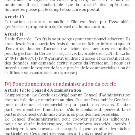
minimum. Il est souhaitable que la totalité des opérations
financières passe par le compte bancaire ou postal.
Article 10
Cotisation statutaire annuelle : Elle est fixée par l’Assemblée
générale sur proposition du Conseil d’administration.
Article 11
Droit d'entrée : Ces frais sont perçus pour tout nouvel adhérent. Ils
sont destinés à couvrir les frais de mise en fichier informatique et
d'envoi du dossier d'accueil. (Le fichier des membres est utilisé
pour la gestion du Cercle, il a reçu l'avis favorable de la C.N.I.L. La loi
n°78-17 du 06/01/1978 garantit un droit d'accès et de rectification
des données, sur demande écrite auprès du Président. Il nous est
interdit, pour le respect de la vie privée, de le commercialiser ou de
le diffuser sans autorisation expresse.)
IV) Fonctionnement et administration du cercle
Article 12 : le Conseil d'Administration
Composition : Le Cercle est dirigé par un Conseil d'Administration
composé de douze membres au plus, élus par l'Assemblée Générale
pour quatre ans et renouvelables par quart tous les ans. D'autre
part, les membres fondateurs, s'ils le souhaitent, peuvent faire
partie du Conseil d'Administration, en plus des membres élus.
Le Conseil d'Administration peut coopter parmi les adhérents,
pour une durée indéterminée, des membres associés, invités à
participer à ses travaux, et auxquels il peut confier des tâches
particulières. Ces membres associés ont voix consultative.