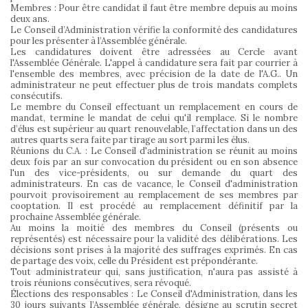
Membres : Pour être candidat il faut être membre depuis au moins
deux ans.
Le Conseil d’Administration vérifie la conformité des candidatures
pour les présenter à l’Assemblée générale.
Les candidatures doivent être adressées au Cercle avant
l'Assemblée Générale. L'appel à candidature sera fait par courrier à
l'ensemble des membres, avec précision de la date de l'A.G.. Un
administrateur ne peut effectuer plus de trois mandats complets
consécutifs.
Le membre du Conseil effectuant un remplacement en cours de
mandat, termine le mandat de celui qu'il remplace. Si le nombre
d’élus est supérieur au quart renouvelable, l’affectation dans un des
autres quarts sera faite par tirage au sort parmi les élus.
Réunions du C.A. : Le Conseil d'administration se réunit au moins
deux fois par an sur convocation du président ou en son absence
l'un des vice-présidents, ou sur demande du quart des
administrateurs. En cas de vacance, le Conseil d'administration
pourvoit provisoirement au remplacement de ses membres par
cooptation. Il est procédé au remplacement définitif par la
prochaine Assemblée générale.
Au moins la moitié des membres du Conseil (présents ou
représentés) est nécessaire pour la validité des délibérations. Les
décisions sont prises à la majorité des suffrages exprimés. En cas
de partage des voix, celle du Président est prépondérante.
Tout administrateur qui, sans justification, n'aura pas assisté à
trois réunions consécutives, sera révoqué.
Élections des responsables : Le Conseil d'Administration, dans les
30 jours suivants l’Assemblée générale, désigne au scrutin secret