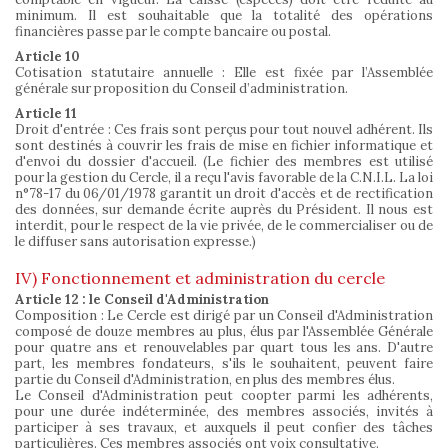
minimum. Il est souhaitable que la totalité des opérations
financières passe par le compte bancaire ou postal.
Article 10
Cotisation statutaire annuelle : Elle est fixée par l’Assemblée
générale sur proposition du Conseil d’administration.
Article 11
Droit d'entrée : Ces frais sont perçus pour tout nouvel adhérent. Ils
sont destinés à couvrir les frais de mise en fichier informatique et
d'envoi du dossier d'accueil. (Le fichier des membres est utilisé
pour la gestion du Cercle, il a reçu l'avis favorable de la C.N.I.L. La loi
n°78-17 du 06/01/1978 garantit un droit d'accès et de rectification
des données, sur demande écrite auprès du Président. Il nous est
interdit, pour le respect de la vie privée, de le commercialiser ou de
le diffuser sans autorisation expresse.)
IV) Fonctionnement et administration du cercle
Article 12 : le Conseil d'Administration
Composition : Le Cercle est dirigé par un Conseil d'Administration
composé de douze membres au plus, élus par l'Assemblée Générale
pour quatre ans et renouvelables par quart tous les ans. D'autre
part, les membres fondateurs, s'ils le souhaitent, peuvent faire
partie du Conseil d'Administration, en plus des membres élus.
Le Conseil d'Administration peut coopter parmi les adhérents,
pour une durée indéterminée, des membres associés, invités à
participer à ses travaux, et auxquels il peut confier des tâches
particulières. Ces membres associés ont voix consultative.