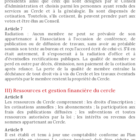
présidents ainsi que ceux qui sont désignés par le Conseil
d'Administration et choisis parmi les personnes ayant rendu des
services au Cercle et à la généalogie. Ils sont dispensés de
cotisation. Toutefois, s'ils cotisent, ils peuvent prendre part aux
votes et être élus au Conseil.
Article 7
Radiation : Aucun membre ne peut se prévaloir de son
appartenance à l'Association à l'occasion de conférence, de
publication ou de diffusion de travaux, sans avoir au préalable
soumis son texte au bureau et reçu l'accord écrit de celui-ci. S'il en
était autrement, il s'exposerait à la radiation d'office et à
d'éventuelles rectifications publiques. La qualité de membre se
perd en outre par décès, démission, non paiement de la cotisation
après relance. La perte de la qualité de membre entraîne la
déchéance de tout droit vis à vis du Cercle et les travaux éventuels
apportés par le membre restent la propriété du Cercle.
III) Ressources et gestion financière du cercle
Article 8
Les ressources du Cercle comprennent : les droits d'inscription ;
les cotisations annuelles ; les abonnements ; la participation aux
frais des publications diffusées ; les subventions et toutes
ressources autorisées par la loi ; les intérêts ou revenus des
sommes appartenant au Cercle.
Article 9
Il est établi et tenu à jour une comptabilité conforme au Plan
comptable en vigueur. La caisse (espèces) doit être réduite au