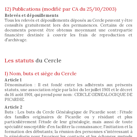
12) Publications (modifié par CA du 25/10/2003)
Relevés et dépouillements
Tous les relevés et dépouillements déposés au Cercle peuvent y être
consultés gratuitement lors des permanences. Certains de ces
documents peuvent être obtenus moyennant une contrepartie
financière destinée à couvrir les frais de reproduction et
d'archivage.
Les statuts
du Cercle
I) Nom, buts et siège du Cercle
Article 1
Dénomination : Il est fondé entre les adhérents aux présents
statuts, une association régie par la loi du 1er juillet 1901 et le décret
du 16 août 1901, qui prend pour nom : CERCLE GENEALOGIQUE DE
PICARDIE.
Article 2
Buts : Les buts du Cercle Généalogique de Picardie sont : l'étude
des familles originaires de Picardie ou y résidant et plus
particulièrement l'étude de leur généalogie, mais aussi de toute
spécialité susceptible d'en faciliter la connaissance; l'initiation et la
formation des débutants; la réunion des personnes s'intéressant à
la généalogie pour favoriser les contacts et les échanges mutuels