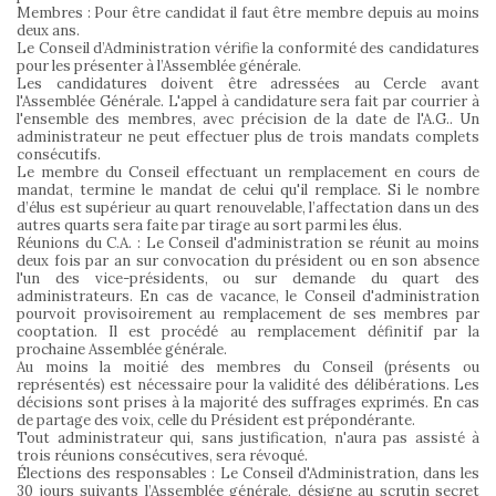
Membres : Pour être candidat il faut être membre depuis au moins
deux ans.
Le Conseil d’Administration vérifie la conformité des candidatures
pour les présenter à l’Assemblée générale.
Les candidatures doivent être adressées au Cercle avant
l'Assemblée Générale. L'appel à candidature sera fait par courrier à
l'ensemble des membres, avec précision de la date de l'A.G.. Un
administrateur ne peut effectuer plus de trois mandats complets
consécutifs.
Le membre du Conseil effectuant un remplacement en cours de
mandat, termine le mandat de celui qu'il remplace. Si le nombre
d’élus est supérieur au quart renouvelable, l’affectation dans un des
autres quarts sera faite par tirage au sort parmi les élus.
Réunions du C.A. : Le Conseil d'administration se réunit au moins
deux fois par an sur convocation du président ou en son absence
l'un des vice-présidents, ou sur demande du quart des
administrateurs. En cas de vacance, le Conseil d'administration
pourvoit provisoirement au remplacement de ses membres par
cooptation. Il est procédé au remplacement définitif par la
prochaine Assemblée générale.
Au moins la moitié des membres du Conseil (présents ou
représentés) est nécessaire pour la validité des délibérations. Les
décisions sont prises à la majorité des suffrages exprimés. En cas
de partage des voix, celle du Président est prépondérante.
Tout administrateur qui, sans justification, n'aura pas assisté à
trois réunions consécutives, sera révoqué.
Élections des responsables : Le Conseil d'Administration, dans les
30 jours suivants l’Assemblée générale, désigne au scrutin secret