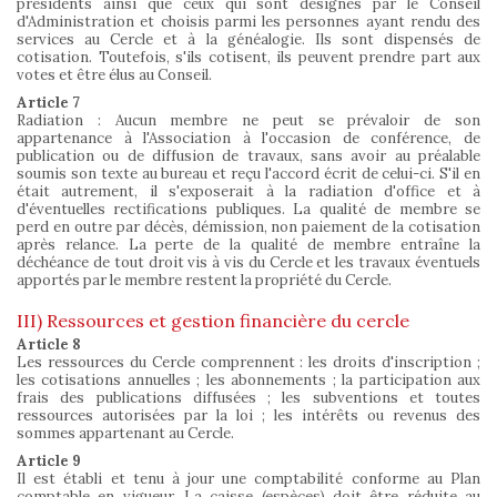
présidents ainsi que ceux qui sont désignés par le Conseil
d'Administration et choisis parmi les personnes ayant rendu des
services au Cercle et à la généalogie. Ils sont dispensés de
cotisation. Toutefois, s'ils cotisent, ils peuvent prendre part aux
votes et être élus au Conseil.
Article 7
Radiation : Aucun membre ne peut se prévaloir de son
appartenance à l'Association à l'occasion de conférence, de
publication ou de diffusion de travaux, sans avoir au préalable
soumis son texte au bureau et reçu l'accord écrit de celui-ci. S'il en
était autrement, il s'exposerait à la radiation d'office et à
d'éventuelles rectifications publiques. La qualité de membre se
perd en outre par décès, démission, non paiement de la cotisation
après relance. La perte de la qualité de membre entraîne la
déchéance de tout droit vis à vis du Cercle et les travaux éventuels
apportés par le membre restent la propriété du Cercle.
III) Ressources et gestion financière du cercle
Article 8
Les ressources du Cercle comprennent : les droits d'inscription ;
les cotisations annuelles ; les abonnements ; la participation aux
frais des publications diffusées ; les subventions et toutes
ressources autorisées par la loi ; les intérêts ou revenus des
sommes appartenant au Cercle.
Article 9
Il est établi et tenu à jour une comptabilité conforme au Plan
comptable en vigueur. La caisse (espèces) doit être réduite au