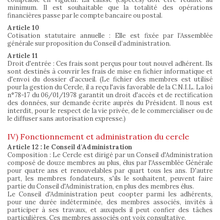
minimum. Il est souhaitable que la totalité des opérations
financières passe par le compte bancaire ou postal.
Article 10
Cotisation statutaire annuelle : Elle est fixée par l’Assemblée
générale sur proposition du Conseil d’administration.
Article 11
Droit d'entrée : Ces frais sont perçus pour tout nouvel adhérent. Ils
sont destinés à couvrir les frais de mise en fichier informatique et
d'envoi du dossier d'accueil. (Le fichier des membres est utilisé
pour la gestion du Cercle, il a reçu l'avis favorable de la C.N.I.L. La loi
n°78-17 du 06/01/1978 garantit un droit d'accès et de rectification
des données, sur demande écrite auprès du Président. Il nous est
interdit, pour le respect de la vie privée, de le commercialiser ou de
le diffuser sans autorisation expresse.)
IV) Fonctionnement et administration du cercle
Article 12 : le Conseil d'Administration
Composition : Le Cercle est dirigé par un Conseil d'Administration
composé de douze membres au plus, élus par l'Assemblée Générale
pour quatre ans et renouvelables par quart tous les ans. D'autre
part, les membres fondateurs, s'ils le souhaitent, peuvent faire
partie du Conseil d'Administration, en plus des membres élus.
Le Conseil d'Administration peut coopter parmi les adhérents,
pour une durée indéterminée, des membres associés, invités à
participer à ses travaux, et auxquels il peut confier des tâches
particulières. Ces membres associés ont voix consultative.