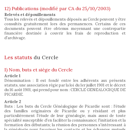
12) Publications (modifié par CA du 25/10/2003)
Relevés et dépouillements
Tous les relevés et dépouillements déposés au Cercle peuvent y être
consultés gratuitement lors des permanences. Certains de ces
documents peuvent être obtenus moyennant une contrepartie
financière destinée à couvrir les frais de reproduction et
d'archivage.
Les statuts
du Cercle
I) Nom, buts et siège du Cercle
Article 1
Dénomination : Il est fondé entre les adhérents aux présents
statuts, une association régie par la loi du 1er juillet 1901 et le décret
du 16 août 1901, qui prend pour nom : CERCLE GENEALOGIQUE DE
PICARDIE.
Article 2
Buts : Les buts du Cercle Généalogique de Picardie sont : l'étude
des familles originaires de Picardie ou y résidant et plus
particulièrement l'étude de leur généalogie, mais aussi de toute
spécialité susceptible d'en faciliter la connaissance; l'initiation et la
formation des débutants; la réunion des personnes s'intéressant à
la généalogie pour favoriser les contacts et les échanges mutuels