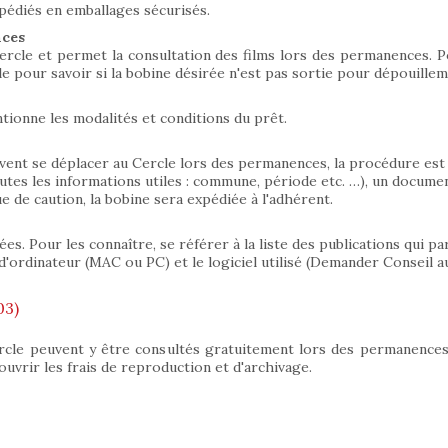
pédiés en emballages sécurisés.
nces
rcle et permet la consultation des films lors des permanences. Pou
e pour savoir si la bobine désirée n'est pas sortie pour dépouilleme
ionne les modalités et conditions du prêt.
ent se déplacer au Cercle lors des permanences, la procédure est l
utes les informations utiles : commune, période etc. …), un docum
de caution, la bobine sera expédiée à l'adhérent.
. Pour les connaître, se référer à la liste des publications qui para
d'ordinateur (MAC ou PC) et le logiciel utilisé (Demander Conseil au
03)
rcle peuvent y être consultés gratuitement lors des permanence
uvrir les frais de reproduction et d'archivage.