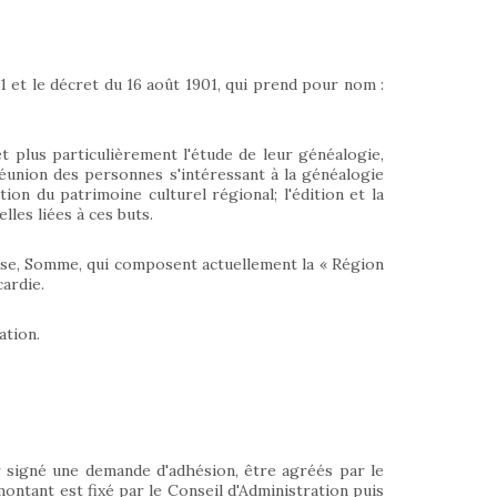
01 et le décret du 16 août 1901, qui prend pour nom :
et plus particulièrement l'étude de leur généalogie,
a réunion des personnes s'intéressant à la généalogie
ion du patrimoine culturel régional; l'édition et la
lles liées à ces buts.
Oise, Somme, qui composent actuellement la « Région
ardie.
ation.
 signé une demande d'adhésion, être agréés par le
montant est fixé par le Conseil d'Administration puis