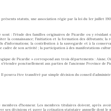
présents statuts, une association régie par la loi du 1er juillet 19
sont : l'étude des familles originaires de Picardie ou y résidant 
liter la connaissance; l'initiation et la formation des débutants; l
 d'informations; la contribution à la sauvegarde et à la conservat
e cadre de son activité ; la participation à des manifestations culture
logique de Picardie » correspond aux trois départements : Aisne, 
t s'étendre ponctuellement aux parties de l'ancienne Province de Pic
 Il pourra être transféré par simple décision du conseil d’administr
 membres d'honneur. Les membres titulaires doivent, après avoir
er ses décisions et payer la cotisation statutaire annuelle dont le 