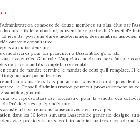
cle
 d'Administration composé de douze membres au plus, élus par l'A
ndateurs, s'ils le souhaitent, peuvent faire partie du Conseil d'Adm
 adhérents, pour une durée indéterminée, des membres associés, invi
iés ont voix consultative.
epuis au moins deux ans.
es candidatures pour les présenter à l’Assemblée générale.
vant l'Assemblée Générale. L'appel à candidature sera fait par cou
 plus de trois mandats complets consécutifs.
 cours de mandat, termine le mandat de celui qu'il remplace. Si le
r tirage au sort parmi les élus.
 réunit au moins deux fois par an sur convocation du président 
acance, le Conseil d'administration pourvoit provisoirement au 
e Assemblée générale.
ts ou représentés) est nécessaire pour la validité des délibéra
le du Président est prépondérante.
as assisté à trois réunions consécutives, sera révoqué.
ation, dans les 30 jours suivants l’Assemblée générale, désigne au 
u deux vice-présidents, un secrétaire adjoint, un trésorier adjoint. 