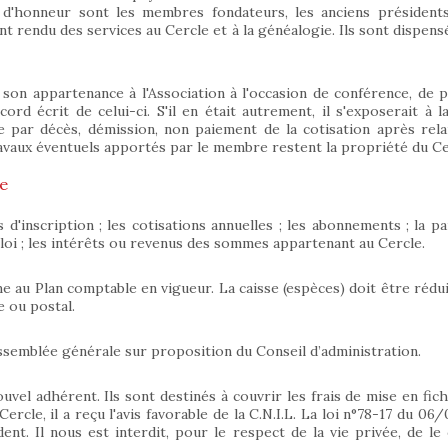
d'honneur sont les membres fondateurs, les anciens présidents
 rendu des services au Cercle et à la généalogie. Ils sont dispensés
on appartenance à l'Association à l'occasion de conférence, de pu
rd écrit de celui-ci. S'il en était autrement, il s'exposerait à la 
 par décès, démission, non paiement de la cotisation après rela
travaux éventuels apportés par le membre restent la propriété du Ce
le
'inscription ; les cotisations annuelles ; les abonnements ; la part
loi ; les intérêts ou revenus des sommes appartenant au Cercle.
me au Plan comptable en vigueur. La caisse (espèces) doit être rédui
e ou postal.
l’Assemblée générale sur proposition du Conseil d’administration.
vel adhérent. Ils sont destinés à couvrir les frais de mise en fich
rcle, il a reçu l'avis favorable de la C.N.I.L. La loi n°78-17 du 06
t. Il nous est interdit, pour le respect de la vie privée, de le