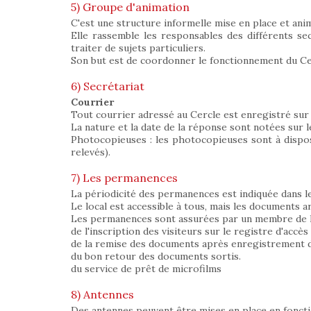
5) Groupe d'animation
C'est une structure informelle mise en place et ani
Elle rassemble les responsables des différents sec
traiter de sujets particuliers.
Son but est de coordonner le fonctionnement du Cerc
6) Secrétariat
Courrier
Tout courrier adressé au Cercle est enregistré sur 
La nature et la date de la réponse sont notées sur l
Photocopieuses : les photocopieuses sont à dispos
relevés).
7) Les permanences
La périodicité des permanences est indiquée dans le b
Le local est accessible à tous, mais les documents 
Les permanences sont assurées par un membre de l'
de l'inscription des visiteurs sur le registre d'accès 
de la remise des documents après enregistrement de
du bon retour des documents sortis.
du service de prêt de microfilms
8) Antennes
Des antennes peuvent être mises en place en foncti