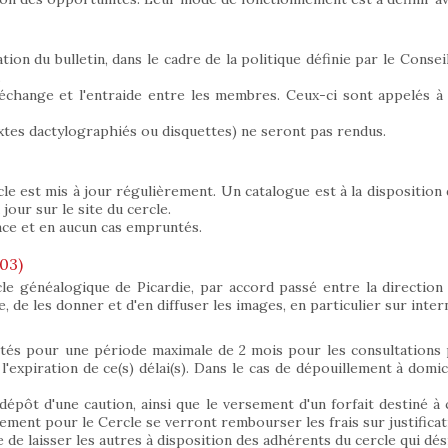
ion du bulletin, dans le cadre de la politique définie par le Consei
.
 l'échange et l'entraide entre les membres. Ceux-ci sont appelés 
tes dactylographiés ou disquettes) ne seront pas rendus.
cle est mis à jour régulièrement. Un catalogue est à la disposition 
our sur le site du cercle.
ace et en aucun cas empruntés.
03)
cle généalogique de Picardie, par accord passé entre la direction
re, de les donner et d'en diffuser les images, en particulier sur inter
êtés pour une période maximale de 2 mois pour les consultations
'expiration de ce(s) délai(s). Dans le cas de dépouillement à domicil
dépôt d'une caution, ainsi que le versement d'un forfait destiné à 
ment pour le Cercle se verront rembourser les frais sur justificati
e de laisser les autres à disposition des adhérents du cercle qui dé