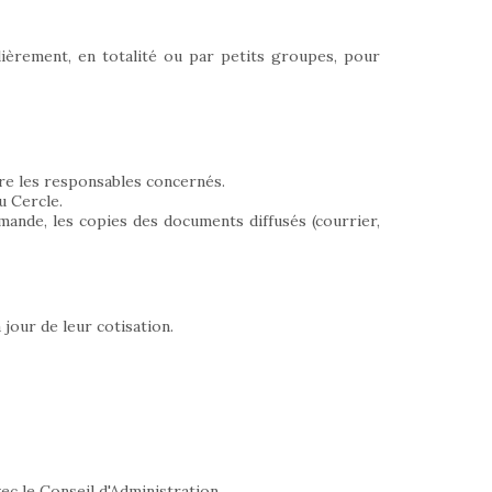
ulièrement, en totalité ou par petits groupes, pour
tre les responsables concernés.
u Cercle.
ande, les copies des documents diffusés (courrier,
jour de leur cotisation.
c le Conseil d'Administration.