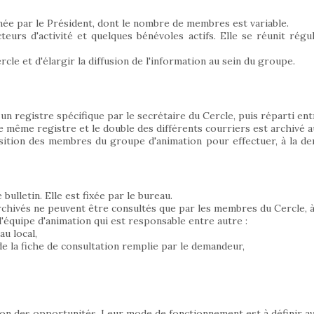
mée par le Président, dont le nombre de membres est variable.
teurs d'activité et quelques bénévoles actifs. Elle se réunit rég
le et d'élargir la diffusion de l'information au sein du groupe.
un registre spécifique par le secrétaire du Cercle, puis réparti en
e même registre et le double des différents courriers est archivé a
ition des membres du groupe d'animation pour effectuer, à la dem
ulletin. Elle est fixée par le bureau.
archivés ne peuvent être consultés que par les membres du Cercle, à 
équipe d'animation qui est responsable entre autre :
au local,
 la fiche de consultation remplie par le demandeur,
on des opportunités. Leur mode de fonctionnement est à définir ave