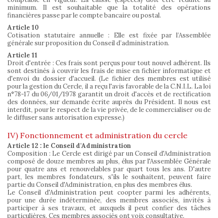
minimum. Il est souhaitable que la totalité des opérations
financières passe par le compte bancaire ou postal.
Article 10
Cotisation statutaire annuelle : Elle est fixée par l’Assemblée
générale sur proposition du Conseil d’administration.
Article 11
Droit d'entrée : Ces frais sont perçus pour tout nouvel adhérent. Ils
sont destinés à couvrir les frais de mise en fichier informatique et
d'envoi du dossier d'accueil. (Le fichier des membres est utilisé
pour la gestion du Cercle, il a reçu l'avis favorable de la C.N.I.L. La loi
n°78-17 du 06/01/1978 garantit un droit d'accès et de rectification
des données, sur demande écrite auprès du Président. Il nous est
interdit, pour le respect de la vie privée, de le commercialiser ou de
le diffuser sans autorisation expresse.)
IV) Fonctionnement et administration du cercle
Article 12 : le Conseil d'Administration
Composition : Le Cercle est dirigé par un Conseil d'Administration
composé de douze membres au plus, élus par l'Assemblée Générale
pour quatre ans et renouvelables par quart tous les ans. D'autre
part, les membres fondateurs, s'ils le souhaitent, peuvent faire
partie du Conseil d'Administration, en plus des membres élus.
Le Conseil d'Administration peut coopter parmi les adhérents,
pour une durée indéterminée, des membres associés, invités à
participer à ses travaux, et auxquels il peut confier des tâches
particulières. Ces membres associés ont voix consultative.