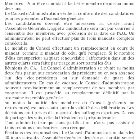
Membres : Pour être candidat il faut être membre depuis au moins
deux ans.
Le Conseil d’Administration vérifie la conformité des candidatures
pour les présenter à l’Assemblée générale.
Les candidatures doivent être adressées au Cercle avant
l'Assemblée Générale. L'appel à candidature sera fait par courrier à
l'ensemble des membres, avec précision de la date de l'A.G.. Un
administrateur ne peut effectuer plus de trois mandats complets
consécutifs.
Le membre du Conseil effectuant un remplacement en cours de
mandat, termine le mandat de celui qu'il remplace. Si le nombre
d’élus est supérieur au quart renouvelable, l’affectation dans un des
autres quarts sera faite par tirage au sort parmi les élus.
Réunions du C.A. : Le Conseil d'administration se réunit au moins
deux fois par an sur convocation du président ou en son absence
l'un des vice-présidents, ou sur demande du quart des
administrateurs. En cas de vacance, le Conseil d'administration
pourvoit provisoirement au remplacement de ses membres par
cooptation. Il est procédé au remplacement définitif par la
prochaine Assemblée générale.
Au moins la moitié des membres du Conseil (présents ou
représentés) est nécessaire pour la validité des délibérations. Les
décisions sont prises à la majorité des suffrages exprimés. En cas
de partage des voix, celle du Président est prépondérante.
Tout administrateur qui, sans justification, n'aura pas assisté à
trois réunions consécutives, sera révoqué.
Élections des responsables : Le Conseil d'Administration, dans les
30 jours suivants l’Assemblée générale, désigne au scrutin secret