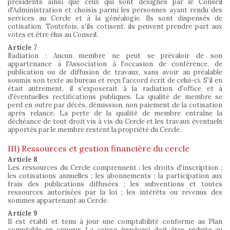
présidents ainsi que ceux qui sont désignés par le Conseil
d'Administration et choisis parmi les personnes ayant rendu des
services au Cercle et à la généalogie. Ils sont dispensés de
cotisation. Toutefois, s'ils cotisent, ils peuvent prendre part aux
votes et être élus au Conseil.
Article 7
Radiation : Aucun membre ne peut se prévaloir de son
appartenance à l'Association à l'occasion de conférence, de
publication ou de diffusion de travaux, sans avoir au préalable
soumis son texte au bureau et reçu l'accord écrit de celui-ci. S'il en
était autrement, il s'exposerait à la radiation d'office et à
d'éventuelles rectifications publiques. La qualité de membre se
perd en outre par décès, démission, non paiement de la cotisation
après relance. La perte de la qualité de membre entraîne la
déchéance de tout droit vis à vis du Cercle et les travaux éventuels
apportés par le membre restent la propriété du Cercle.
III) Ressources et gestion financière du cercle
Article 8
Les ressources du Cercle comprennent : les droits d'inscription ;
les cotisations annuelles ; les abonnements ; la participation aux
frais des publications diffusées ; les subventions et toutes
ressources autorisées par la loi ; les intérêts ou revenus des
sommes appartenant au Cercle.
Article 9
Il est établi et tenu à jour une comptabilité conforme au Plan
comptable en vigueur. La caisse (espèces) doit être réduite au