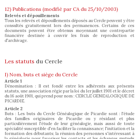
12) Publications (modifié par CA du 25/10/2003)
Relevés et dépouillements
Tous les relevés et dépouillements déposés au Cercle peuvent y être
consultés gratuitement lors des permanences. Certains de ces
documents peuvent être obtenus moyennant une contrepartie
financière destinée à couvrir les frais de reproduction et
d'archivage.
Les statuts
du Cercle
I) Nom, buts et siège du Cercle
Article 1
Dénomination : Il est fondé entre les adhérents aux présents
statuts, une association régie par la loi du 1er juillet 1901 et le décret
du 16 août 1901, qui prend pour nom : CERCLE GENEALOGIQUE DE
PICARDIE.
Article 2
Buts : Les buts du Cercle Généalogique de Picardie sont : l'étude
des familles originaires de Picardie ou y résidant et plus
particulièrement l'étude de leur généalogie, mais aussi de toute
spécialité susceptible d'en faciliter la connaissance; l'initiation et la
formation des débutants; la réunion des personnes s'intéressant à
la généalogie pour favoriser les contacts et les échanges mutuels