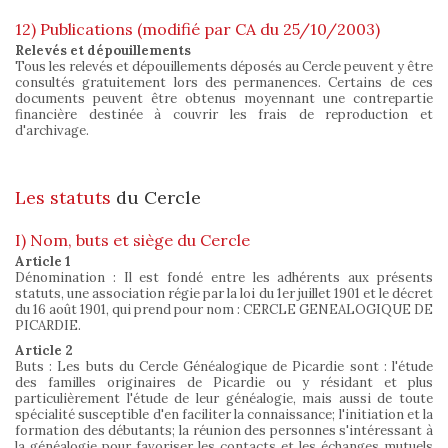
12) Publications (modifié par CA du 25/10/2003)
Relevés et dépouillements
Tous les relevés et dépouillements déposés au Cercle peuvent y être
consultés gratuitement lors des permanences. Certains de ces
documents peuvent être obtenus moyennant une contrepartie
financière destinée à couvrir les frais de reproduction et
d'archivage.
Les statuts
du Cercle
I) Nom, buts et siège du Cercle
Article 1
Dénomination : Il est fondé entre les adhérents aux présents
statuts, une association régie par la loi du 1er juillet 1901 et le décret
du 16 août 1901, qui prend pour nom : CERCLE GENEALOGIQUE DE
PICARDIE.
Article 2
Buts : Les buts du Cercle Généalogique de Picardie sont : l'étude
des familles originaires de Picardie ou y résidant et plus
particulièrement l'étude de leur généalogie, mais aussi de toute
spécialité susceptible d'en faciliter la connaissance; l'initiation et la
formation des débutants; la réunion des personnes s'intéressant à
la généalogie pour favoriser les contacts et les échanges mutuels