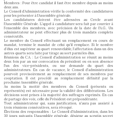
Membres : Pour être candidat il faut être membre depuis au moins
deux ans.
Le Conseil d’Administration vérifie la conformité des candidatures
pour les présenter à l’Assemblée générale.
Les candidatures doivent être adressées au Cercle avant
l'Assemblée Générale. L'appel à candidature sera fait par courrier à
l'ensemble des membres, avec précision de la date de l'A.G.. Un
administrateur ne peut effectuer plus de trois mandats complets
consécutifs.
Le membre du Conseil effectuant un remplacement en cours de
mandat, termine le mandat de celui qu'il remplace. Si le nombre
d’élus est supérieur au quart renouvelable, l’affectation dans un des
autres quarts sera faite par tirage au sort parmi les élus.
Réunions du C.A. : Le Conseil d'administration se réunit au moins
deux fois par an sur convocation du président ou en son absence
l'un des vice-présidents, ou sur demande du quart des
administrateurs. En cas de vacance, le Conseil d'administration
pourvoit provisoirement au remplacement de ses membres par
cooptation. Il est procédé au remplacement définitif par la
prochaine Assemblée générale.
Au moins la moitié des membres du Conseil (présents ou
représentés) est nécessaire pour la validité des délibérations. Les
décisions sont prises à la majorité des suffrages exprimés. En cas
de partage des voix, celle du Président est prépondérante.
Tout administrateur qui, sans justification, n'aura pas assisté à
trois réunions consécutives, sera révoqué.
Élections des responsables : Le Conseil d'Administration, dans les
30 jours suivants l’Assemblée générale, désigne au scrutin secret