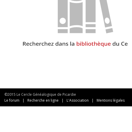
©2015 Le Cercle Généalogique de Picardie
Le forum
|
Recherche en ligne
|
L'Association
|
Mentions légales