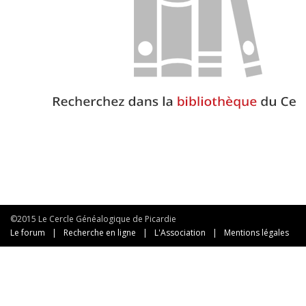
©2015 Le Cercle Généalogique de Picardie
Le forum
|
Recherche en ligne
|
L'Association
|
Mentions légales