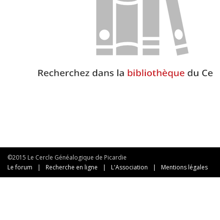
©2015 Le Cercle Généalogique de Picardie
Le forum
|
Recherche en ligne
|
L'Association
|
Mentions légales