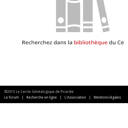
©2015 Le Cercle Généalogique de Picardie
Le forum
|
Recherche en ligne
|
L'Association
|
Mentions légales