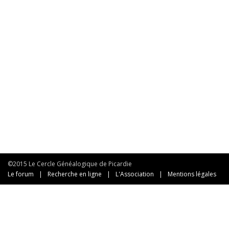
©2015 Le Cercle Généalogique de Picardie
Le forum
|
Recherche en ligne
|
L'Association
|
Mentions légales