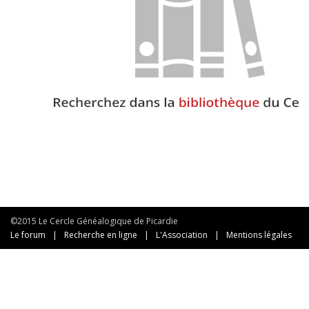
©2015 Le Cercle Généalogique de Picardie
Le forum
|
Recherche en ligne
|
L'Association
|
Mentions légales