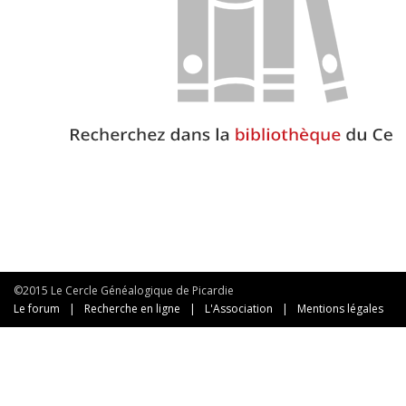
©2015 Le Cercle Généalogique de Picardie
Le forum
|
Recherche en ligne
|
L'Association
|
Mentions légales