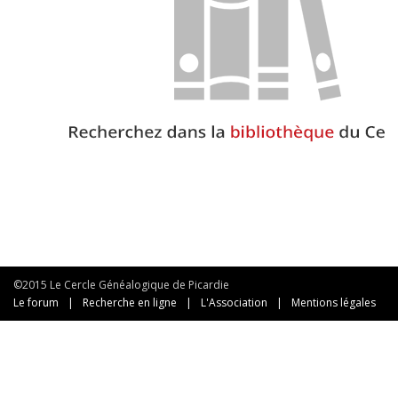
©2015 Le Cercle Généalogique de Picardie
Le forum
|
Recherche en ligne
|
L'Association
|
Mentions légales