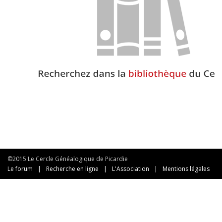
©2015 Le Cercle Généalogique de Picardie
Le forum
|
Recherche en ligne
|
L'Association
|
Mentions légales