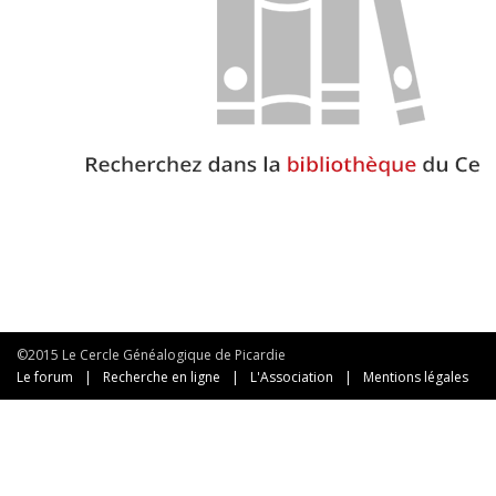
©2015 Le Cercle Généalogique de Picardie
Le forum
|
Recherche en ligne
|
L'Association
|
Mentions légales