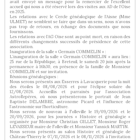
avait envoyé un message pour la remercier de l’excellent
accueil qui nous a été réservé lors des visites aux AD de l’Oise
en 2025.
Les relations avec le Cercle généalogique de l’Aisne (Mme
ULMET) ne semblent se faire que dans un sens, nous n’avons
pas trop de retours, en échange des documents que nous
fournissons.
Les relations avec l’AG Oise sont au point mort, en raison des
différents changements successifs de présidence de cette
association.
Inauguration de la salle « Germain COMMELIN » :
L’inauguration de la salle « Germain COMMELIN » aura lieu :
25 rue de la République, à Breteuil, le samedi 20 juin après la
permanence à 16h30, en présence de la famille de Monsieur
COMMELIN et sur invitation.
Réunions généalogiques :
Nous serons présents aux Esserres à Lavacquerie pour la nuit
des étoiles le 08/08/2026 et pour l’éclipse solaire du
12/08/2026. Accueillis et parrainés par l’association
AstroRepères, où nous présenterons le portrait de Jean
Baptiste DELAMBRE, astronome Picard et l’influence de
l’astronomie sur l’horticulture.
Nous serons de nouveau à Folleville le 19/09/2026 et le
20/09/2026, pour les journées « Histoire et généalogie »
organisée par Monsieur Christian GILLET, Monsieur Roger
LEVASSEUR maire de Folleville et Monsieur Yannick MARTIN.
Nous serons présents au salon Histoire et généalogie de
Château-Thierry le 07/11/2026 et le 08/11/2026 à l’invitation