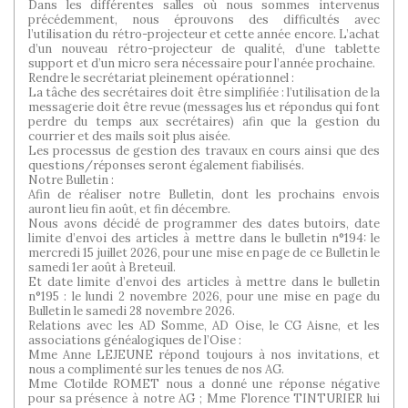
Dans les différentes salles où nous sommes intervenus
précédemment, nous éprouvons des difficultés avec
l’utilisation du rétro-projecteur et cette année encore. L’achat
d’un nouveau rétro-projecteur de qualité, d’une tablette
support et d’un micro sera nécessaire pour l’année prochaine.
Rendre le secrétariat pleinement opérationnel :
La tâche des secrétaires doit être simplifiée : l’utilisation de la
messagerie doit être revue (messages lus et répondus qui font
perdre du temps aux secrétaires) afin que la gestion du
courrier et des mails soit plus aisée.
Les processus de gestion des travaux en cours ainsi que des
questions/réponses seront également fiabilisés.
Notre Bulletin :
Afin de réaliser notre Bulletin, dont les prochains envois
auront lieu fin août, et fin décembre.
Nous avons décidé de programmer des dates butoirs, date
limite d’envoi des articles à mettre dans le bulletin n°194: le
mercredi 15 juillet 2026, pour une mise en page de ce Bulletin le
samedi 1er août à Breteuil.
Et date limite d’envoi des articles à mettre dans le bulletin
n°195 : le lundi 2 novembre 2026, pour une mise en page du
Bulletin le samedi 28 novembre 2026.
Relations avec les AD Somme, AD Oise, le CG Aisne, et les
associations généalogiques de l’Oise :
Mme Anne LEJEUNE répond toujours à nos invitations, et
nous a complimenté sur les tenues de nos AG.
Mme Clotilde ROMET nous a donné une réponse négative
pour sa présence à notre AG ; Mme Florence TINTURIER lui