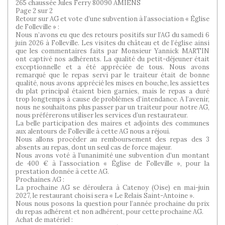
265 chaussée Jules Ferry 80090 AMIENS
Page 2 sur 2
Retour sur AG et vote d’une subvention à l’association « Église
de Folleville » :
Nous n’avons eu que des retours positifs sur l’AG du samedi 6
juin 2026 à Folleville. Les visites du château et de l’église ainsi
que les commentaires faits par Monsieur Yannick MARTIN
ont captivé nos adhérents. La qualité du petit-déjeuner était
exceptionnelle et a été appréciée de tous. Nous avons
remarqué que le repas servi par le traiteur était de bonne
qualité, nous avons apprécié les mises en bouche, les assiettes
du plat principal étaient bien garnies, mais le repas a duré
trop longtemps à cause de problèmes d’intendance. A l’avenir,
nous ne souhaitons plus passer par un traiteur pour notre AG,
nous préférerons utiliser les services d’un restaurateur.
La belle participation des maires et adjoints des communes
aux alentours de Folleville à cette AG nous a réjoui.
Nous allons procéder au remboursement des repas des 3
absents au repas, dont un seul cas de force majeur.
Nous avons voté à l’unanimité une subvention d’un montant
de 400 € à l’association « Église de Folleville », pour la
prestation donnée à cette AG.
Prochaines AG :
La prochaine AG se déroulera à Catenoy (Oise) en mai-juin
2027, le restaurant choisi sera « Le Relais Saint-Antoine ».
Nous nous posons la question pour l’année prochaine du prix
du repas adhérent et non adhérent, pour cette prochaine AG.
Achat de matériel :