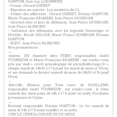
HANTON, Jean-Luc LAHANNIER.
- Forum : Gérard GUÉRET.
- Réponses au courrier : Les membres du CA.
- Fichier des adhérents : Gérard GUÉRET, Étienne HANTON,
Marie-Françoise KRAMERS, Jean-Pierre GOURDAIN.
- Internet (site et liste de diffusion) : Jean-Pierre GOURDAIN,
Jean-Pierre BLIMOND.
- Initiation des débutants avec les logiciels Généatique et
Hérédis : Nicole DELOGE, Marie-France GOURDAIN, Étienne
HANTON.
- RGPD : Jean-Pierre BLIMOND.
Nos permanences :
→
Amiens, 265 chaussée Jules FERRY, responsables André
TOURNEUR et Marie-Françoise KRAMERS : sur rendez-vous
pris par mail « cercle-genealogique-de-picardie@orange.fr »,
chaque mardi de 14h30 à 17 h (sauf 1er mardi du mois et fêtes),
et sur demande le dernier samedi du mois de 14h30 à 17h (sauf
fêtes).
→
Abbeville, Maison pour Tous route de DOULLENS,
responsable André TOURNEUR : sur rendez-vous , le 2ème
samedi des mois pairs de 14h à 17 h (sauf en Août). Prochaine
permanence le 14 juin.
→
Breteuil, responsable Etienne HANTON : Le 1er samedi du
mois de 14h à 17 h (sauf en juillet et en août).
CERCLE GÉNÉALOGIQUE DE PICARDIE