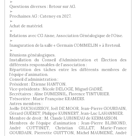
➢
Questions diverses : Retour sur AG.
➢
Prochaines AG : Catenoy en 2027.
➢
Achat de matériel.
➢
Relations avec CG Aisne, Association Généalogique de l’Oise.
➢
Inauguration de la salle « Germain COMMELIN » à Breteuil.
➢
Réunions généalogiques.
Installation du Conseil d’Administration et Élection des
différents responsables de l’association :
Répartition des tâches entre les différents membres de
l’équipe d’animation.
Conseil d’administration :
Président : Étienne HANTON.
Vice-présidents : Nicole DELOGE, Miguel GADRÉ.
Secrétaires : Aline DUMESNIL, Florence TINTURIER.
Trésorière : Marie Françoise KRAMERS.
Autres membres :
Joëlle DUCHAUSSOY, Joël DE MOOR, Jean-Pierre GOURDAIN,
Gérard GUÉRET, Philippe KUNNERT, Jean-Luc LAHANNIER.
Membre de droit : M. Claude LUBINEAU de KERMASSON.
Membres de l’équipe d’animation : Jean-Pierre BLIMOND,
André COTTINET, Christian GILLET, Marie-France
GOURDAIN, Pierrette GUITTON, Michel MAUMENÉ, André