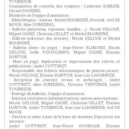
TOURNEUR.
Commission de contrôle des comptes : Catherine BARBIER,
Gérard DAVESNE.
Membres de l’équipe d’animation :
- Bibliothèques : Amiens : Michel MAUMENÉ, Breteuil : Joël DE
MOOR, Aline DUMESNIL.
- Bulletin (questions, réponses, familles …) : Nicole DELOGE,
Miguel GADRÉ, Christian GILLET et Michel MAUMENÉ.
- Bulletin (relecture des articles) : Nicole DELOGE et Michel
MAUMENÉ.
- Bulletin (mise en page) : Jean-Pierre BLIMOND, Nicole
DELOGE, Joëlle DUCHAUSSOY, Miguel GADRÉ, Étienne
HANTON.
- Mise en page, duplication et impressions des relevés et
publications : André COTTINET.
- Responsable des fichiers informatiques du plateau picard :
Nicole DELOGE, Étienne HANTON, Jean-Luc LAHANNIER.
- Réception du courrier, revues et archivages : André
COTTINET, Aline DUMESNIL, Florence TINTURIER, André
TOURNEUR.
- Routage du bulletin : l’équipe d’animation.
- Relation extérieures (administrations, autres associations) :
Nicole DELOGE, Miguel GADRÉ, Christian GILLET, Étienne
HANTON, André TOURNEUR, Jean-Luc LAHANNIER, Joël DE
MOOR.
- Gestion et mise à jour de la base de données ExpoActes sur
internet :
André COTTINET, Jean-Pierre GOURDAIN, Étienne