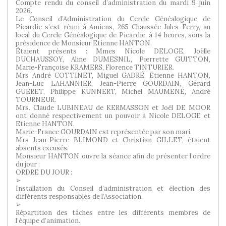
Compte rendu du conseil d’administration du mardi 9 juin
2026.
Le Conseil d’Administration du Cercle Généalogique de
Picardie s’est réuni à Amiens, 265 Chaussée Jules Ferry, au
local du Cercle Généalogique de Picardie, à 14 heures, sous la
présidence de Monsieur Etienne HANTON.
Étaient présents : Mmes Nicole DELOGE, Joëlle
DUCHAUSSOY, Aline DUMESNIL, Pierrette GUITTON,
Marie-Françoise KRAMERS, Florence TINTURIER.
Mrs André COTTINET, Miguel GADRÉ, Étienne HANTON,
Jean-Luc LAHANNIER, Jean-Pierre GOURDAIN, Gérard
GUÉRET, Philippe KUNNERT, Michel MAUMENÉ, André
TOURNEUR.
Mrs. Claude LUBINEAU de KERMASSON et Joël DE MOOR
ont donné respectivement un pouvoir à Nicole DELOGE et
Etienne HANTON.
Marie-France GOURDAIN est représentée par son mari.
Mrs Jean-Pierre BLIMOND et Christian GILLET, étaient
absents excusés.
Monsieur HANTON ouvre la séance afin de présenter l’ordre
du jour :
ORDRE DU JOUR :
➢
Installation du Conseil d’administration et élection des
différents responsables de l’Association.
➢
Répartition des tâches entre les différents membres de
l’équipe d’animation.