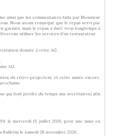
glise ainsi que les commentaires faits par Monsieur
 tous. Nous avons remarqué que le repas servi par
bien garnies, mais le repas a duré trop longtemps à
érerons utiliser les services d’un restaurateur.
prestation donnée à cette AG.
.
aine AG.
ation du rétro-projecteur et cette année encore.
 prochaine.
dus qui font perdre du temps aux secrétaires) afin
94: le mercredi 15 juillet 2026, pour une mise en
du Bulletin le samedi 28 novembre 2026.