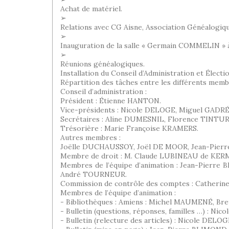
Achat de matériel.
➢
Relations avec CG Aisne, Association Généalogique
➢
Inauguration de la salle « Germain COMMELIN » à
➢
Réunions généalogiques.
Installation du Conseil d’Administration et Électi
Répartition des tâches entre les différents membr
Conseil d’administration :
Président : Étienne HANTON.
Vice-présidents : Nicole DELOGE, Miguel GADRÉ
Secrétaires : Aline DUMESNIL, Florence TINTUR
Trésorière : Marie Françoise KRAMERS.
Autres membres :
Joëlle DUCHAUSSOY, Joël DE MOOR, Jean-Pier
Membre de droit : M. Claude LUBINEAU de KE
Membres de l’équipe d’animation : Jean-Pier
André TOURNEUR.
Commission de contrôle des comptes : Catheri
Membres de l’équipe d’animation :
- Bibliothèques : Amiens : Michel MAUMENÉ, Bre
- Bulletin (questions, réponses, familles …) :
- Bulletin (relecture des articles) : Nicole DE