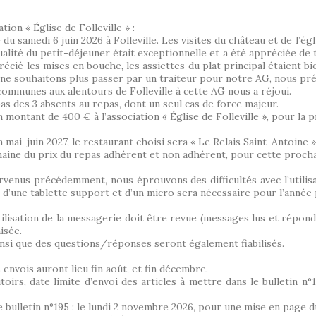
ion « Église de Folleville » :
du samedi 6 juin 2026 à Folleville. Les visites du château et de l’é
lité du petit-déjeuner était exceptionnelle et a été appréciée de
récié les mises en bouche, les assiettes du plat principal étaient 
 ne souhaitons plus passer par un traiteur pour notre AG, nous préf
 communes aux alentours de Folleville à cette AG nous a réjoui.
 des 3 absents au repas, dont un seul cas de force majeur.
 montant de 400 € à l’association « Église de Folleville », pour la 
mai-juin 2027, le restaurant choisi sera « Le Relais Saint-Antoine »
aine du prix du repas adhérent et non adhérent, pour cette proch
rvenus précédemment, nous éprouvons des difficultés avec l’utilis
 d’une tablette support et d’un micro sera nécessaire pour l’année
’utilisation de la messagerie doit être revue (messages lus et répon
isée.
nsi que des questions/réponses seront également fiabilisés.
 envois auront lieu fin août, et fin décembre.
s, date limite d’envoi des articles à mettre dans le bulletin n°1
le bulletin n°195 : le lundi 2 novembre 2026, pour une mise en page 