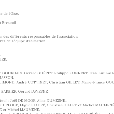
 de l’Oise.
 Breteuil.
on des différents responsables de l’association :
es de l’équipe d’animation.
.
IER.
re GOURDAIN, Gérard GUÉRET, Philippe KUNNERT, Jean-Luc LAH
RMASSON.
re BLIMOND, André COTTINET, Christian GILLET, Marie-France 
ne BARBIER, Gérard DAVESNE.
teuil : Joël DE MOOR, Aline DUMESNIL.
 Nicole DELOGE, Miguel GADRÉ, Christian GILLET et Michel MAUMENÉ
LOGE et Michel MAUMENÉ.