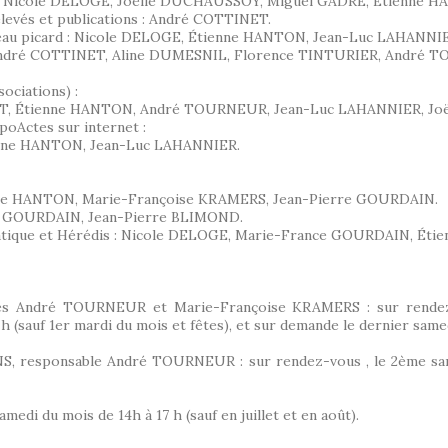
OND, Nicole DELOGE, Joëlle DUCHAUSSOY, Miguel GADRÉ, Étienne 
elevés et publications : André COTTINET.
ateau picard : Nicole DELOGE, Étienne HANTON, Jean-Luc LAHANNI
s : André COTTINET, Aline DUMESNIL, Florence TINTURIER, André
sociations) :
LET, Étienne HANTON, André TOURNEUR, Jean-Luc LAHANNIER, Jo
poActes sur internet :
nne HANTON, Jean-Luc LAHANNIER.
enne HANTON, Marie-Françoise KRAMERS, Jean-Pierre GOURDAIN.
ierre GOURDAIN, Jean-Pierre BLIMOND.
Généatique et Hérédis : Nicole DELOGE, Marie-France GOURDAIN, Ét
les André TOURNEUR et Marie-Françoise KRAMERS : sur rendez-
h (sauf 1er mardi du mois et fêtes), et sur demande le dernier samed
, responsable André TOURNEUR : sur rendez-vous , le 2ème samed
edi du mois de 14h à 17 h (sauf en juillet et en août).