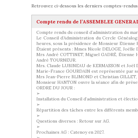
Retrouvez ci-dessous les derniers comptes-rendus d
Compte rendu de l’ASSEMBLEE GENERALE o
Compte rendu du conseil d’administration du mard
Le Conseil d’Administration du Cercle Généalogi
heures, sous la présidence de Monsieur Etienn
Étaient présents : Mmes Nicole DELOGE, Joël
Mrs André COTTINET, Miguel GADRÉ, Étienne
André TOURNEUR.
Mrs. Claude LUBINEAU de KERMASSON et Joël D
Marie-France GOURDAIN est représentée par so
Mrs Jean-Pierre BLIMOND et Christian GILLET, é
Monsieur HANTON ouvre la séance afin de présent
ORDRE DU JOUR :
➢
Installation du Conseil d’administration et électi
➢
Répartition des tâches entre les différents membr
➢
Questions diverses : Retour sur AG.
➢
Prochaines AG : Catenoy en 2027.
➢