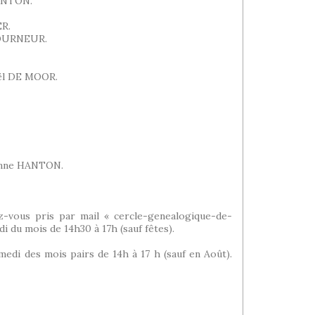
HANTON.
ER.
 TOURNEUR.
ël DE MOOR.
ienne HANTON.
vous pris par mail « cercle-genealogique-de-
i du mois de 14h30 à 17h (sauf fêtes).
i des mois pairs de 14h à 17 h (sauf en Août).