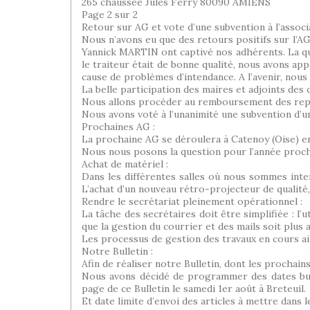
265 chaussée Jules Ferry 80090 AMIENS
Page 2 sur 2
Retour sur AG et vote d’une subvention à l’associat
Nous n’avons eu que des retours positifs sur l’AG 
Yannick MARTIN ont captivé nos adhérents. La qua
le traiteur était de bonne qualité, nous avons app
cause de problèmes d’intendance. A l’avenir, nous
La belle participation des maires et adjoints des
Nous allons procéder au remboursement des repas
Nous avons voté à l’unanimité une subvention d’un
Prochaines AG :
La prochaine AG se déroulera à Catenoy (Oise) en 
Nous nous posons la question pour l’année proch
Achat de matériel :
Dans les différentes salles où nous sommes inte
L’achat d’un nouveau rétro-projecteur de qualité,
Rendre le secrétariat pleinement opérationnel :
La tâche des secrétaires doit être simplifiée : l
que la gestion du courrier et des mails soit plus a
Les processus de gestion des travaux en cours ai
Notre Bulletin :
Afin de réaliser notre Bulletin, dont les prochains
Nous avons décidé de programmer des dates butoir
page de ce Bulletin le samedi 1er août à Breteuil.
Et date limite d’envoi des articles à mettre dans 