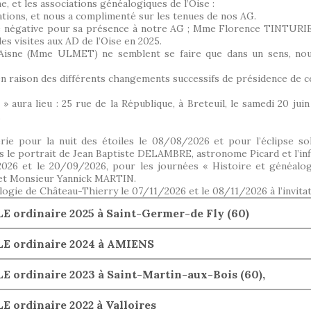
, et les associations généalogiques de l’Oise :
ions, et nous a complimenté sur les tenues de nos AG.
négative pour sa présence à notre AG ; Mme Florence TINTURIER 
des visites aux AD de l’Oise en 2025.
l’Aisne (Mme ULMET) ne semblent se faire que dans un sens, no
en raison des différents changements successifs de présidence de ce
 aura lieu : 25 rue de la République, à Breteuil, le samedi 20 jui
.
e pour la nuit des étoiles le 08/08/2026 et pour l’éclipse sol
 le portrait de Jean Baptiste DELAMBRE, astronome Picard et l’infl
2026 et le 20/09/2026, pour les journées « Histoire et généalo
et Monsieur Yannick MARTIN.
ogie de Château-Thierry le 07/11/2026 et le 08/11/2026 à l’invitat
ordinaire 2025 à Saint-Germer-de Fly (60)
E ordinaire 2024 à AMIENS
ordinaire 2023 à Saint-Martin-aux-Bois (60),
ordinaire 2022 à Valloires