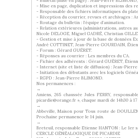
- Bulletin (mise en page) : Jean-Pierre BLIM
- Mise en page, duplication et impressions des r
- Responsable des fichiers informatiques du pl
- Réception du courrier, revues et archivage
- Routage du bulletin : l’équipe d’animation.
- Relation extérieures (administrations, autres as
Nicole DELOGE, Miguel GADRÉ, Christian GIL
- Gestion et mise à jour de la base de données Ex
André COTTINET, Jean-Pierre GOURDAIN, Étie
- Forum : Gérard GUÉRET.
- Réponses au courrier : Les membres du CA.
- Fichier des adhérents : Gérard GUÉRET, Éti
- Internet (site et liste de diffusion) : Jean-P
- Initiation des débutants avec les logiciels 
- RGPD : Jean-Pierre BLIMOND.
Nos permanences :
→
Amiens, 265 chaussée Jules FERRY, responsab
picardie@orange.fr », chaque mardi de 14h30 à 17 
→
Abbeville, Maison pour Tous route de DOULLENS
Prochaine permanence le 14 juin.
→
Breteuil, responsable Etienne HANTON : Le 1er sam
CERCLE GÉNÉALOGIQUE DE PICARDIE