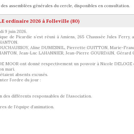
es assemblées générales du cercle, disponibles en consultation.
rdinaire 2026 à Folleville (80)
i 9 juin 2026.
que de Picardie s’est réuni à Amiens, 265 Chaussée Jules Ferry, a
e HANTON.
le DUCHAUSSOY, Aline DUMESNIL, Pierrette GUITTON, Marie-Fra
 HANTON, Jean-Luc LAHANNIER, Jean-Pierre GOURDAIN, Gérard
E MOOR ont donné respectivement un pouvoir à Nicole DELOGE 
n mari.
taient absents excusés.
er l’ordre du jour :
on des différents responsables de l’Association.
es de l’équipe d’animation.