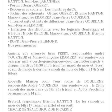
HANTON, Jean-Luc LAHANNIER.
- Forum : Gérard GUÉRET.
- Réponses au courrier : Les membres du CA.
- Fichier des adhérents : Gérard GUÉRET, Étienne HANTON,
Marie-Françoise KRAMERS, Jean-Pierre GOURDAIN.
- Internet (site et liste de diffusion) : Jean-Pierre GOURDAIN,
Jean-Pierre BLIMOND.
- Initiation des débutants avec les logiciels Généatique et
Hérédis : Nicole DELOGE, Marie-France GOURDAIN, Étienne
HANTON.
- RGPD : Jean-Pierre BLIMOND.
Nos permanences :
→
Amiens, 265 chaussée Jules FERRY, responsables André
TOURNEUR et Marie-Françoise KRAMERS : sur rendez-vous
pris par mail « cercle-genealogique-de-picardie@orange.fr »,
chaque mardi de 14h30 à 17 h (sauf 1er mardi du mois et fêtes),
et sur demande le dernier samedi du mois de 14h30 à 17h (sauf
fêtes).
→
Abbeville, Maison pour Tous route de DOULLENS,
responsable André TOURNEUR : sur rendez-vous , le 2ème
samedi des mois pairs de 14h à 17 h (sauf en Août). Prochaine
permanence le 14 juin.
→
Breteuil, responsable Etienne HANTON : Le 1er samedi du
mois de 14h à 17 h (sauf en juillet et en août).
CERCLE GÉNÉALOGIQUE DE PICARDIE