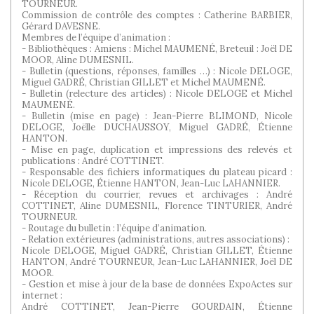
TOURNEUR.
Commission de contrôle des comptes : Catherine BARBIER,
Gérard DAVESNE.
Membres de l’équipe d’animation :
- Bibliothèques : Amiens : Michel MAUMENÉ, Breteuil : Joël DE
MOOR, Aline DUMESNIL.
- Bulletin (questions, réponses, familles …) : Nicole DELOGE,
Miguel GADRÉ, Christian GILLET et Michel MAUMENÉ.
- Bulletin (relecture des articles) : Nicole DELOGE et Michel
MAUMENÉ.
- Bulletin (mise en page) : Jean-Pierre BLIMOND, Nicole
DELOGE, Joëlle DUCHAUSSOY, Miguel GADRÉ, Étienne
HANTON.
- Mise en page, duplication et impressions des relevés et
publications : André COTTINET.
- Responsable des fichiers informatiques du plateau picard :
Nicole DELOGE, Étienne HANTON, Jean-Luc LAHANNIER.
- Réception du courrier, revues et archivages : André
COTTINET, Aline DUMESNIL, Florence TINTURIER, André
TOURNEUR.
- Routage du bulletin : l’équipe d’animation.
- Relation extérieures (administrations, autres associations) :
Nicole DELOGE, Miguel GADRÉ, Christian GILLET, Étienne
HANTON, André TOURNEUR, Jean-Luc LAHANNIER, Joël DE
MOOR.
- Gestion et mise à jour de la base de données ExpoActes sur
internet :
André COTTINET, Jean-Pierre GOURDAIN, Étienne