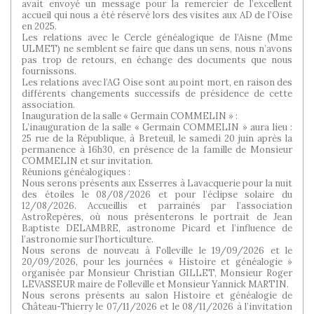
avait envoyé un message pour la remercier de l’excellent
accueil qui nous a été réservé lors des visites aux AD de l’Oise
en 2025.
Les relations avec le Cercle généalogique de l’Aisne (Mme
ULMET) ne semblent se faire que dans un sens, nous n’avons
pas trop de retours, en échange des documents que nous
fournissons.
Les relations avec l’AG Oise sont au point mort, en raison des
différents changements successifs de présidence de cette
association.
Inauguration de la salle « Germain COMMELIN » :
L’inauguration de la salle « Germain COMMELIN » aura lieu :
25 rue de la République, à Breteuil, le samedi 20 juin après la
permanence à 16h30, en présence de la famille de Monsieur
COMMELIN et sur invitation.
Réunions généalogiques :
Nous serons présents aux Esserres à Lavacquerie pour la nuit
des étoiles le 08/08/2026 et pour l’éclipse solaire du
12/08/2026. Accueillis et parrainés par l’association
AstroRepères, où nous présenterons le portrait de Jean
Baptiste DELAMBRE, astronome Picard et l’influence de
l’astronomie sur l’horticulture.
Nous serons de nouveau à Folleville le 19/09/2026 et le
20/09/2026, pour les journées « Histoire et généalogie »
organisée par Monsieur Christian GILLET, Monsieur Roger
LEVASSEUR maire de Folleville et Monsieur Yannick MARTIN.
Nous serons présents au salon Histoire et généalogie de
Château-Thierry le 07/11/2026 et le 08/11/2026 à l’invitation