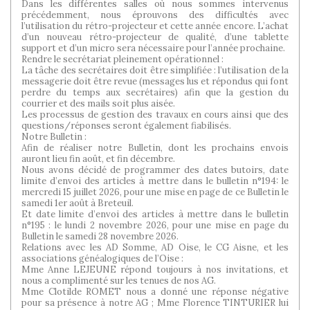
Dans les différentes salles où nous sommes intervenus
précédemment, nous éprouvons des difficultés avec
l’utilisation du rétro-projecteur et cette année encore. L’achat
d’un nouveau rétro-projecteur de qualité, d’une tablette
support et d’un micro sera nécessaire pour l’année prochaine.
Rendre le secrétariat pleinement opérationnel :
La tâche des secrétaires doit être simplifiée : l’utilisation de la
messagerie doit être revue (messages lus et répondus qui font
perdre du temps aux secrétaires) afin que la gestion du
courrier et des mails soit plus aisée.
Les processus de gestion des travaux en cours ainsi que des
questions/réponses seront également fiabilisés.
Notre Bulletin :
Afin de réaliser notre Bulletin, dont les prochains envois
auront lieu fin août, et fin décembre.
Nous avons décidé de programmer des dates butoirs, date
limite d’envoi des articles à mettre dans le bulletin n°194: le
mercredi 15 juillet 2026, pour une mise en page de ce Bulletin le
samedi 1er août à Breteuil.
Et date limite d’envoi des articles à mettre dans le bulletin
n°195 : le lundi 2 novembre 2026, pour une mise en page du
Bulletin le samedi 28 novembre 2026.
Relations avec les AD Somme, AD Oise, le CG Aisne, et les
associations généalogiques de l’Oise :
Mme Anne LEJEUNE répond toujours à nos invitations, et
nous a complimenté sur les tenues de nos AG.
Mme Clotilde ROMET nous a donné une réponse négative
pour sa présence à notre AG ; Mme Florence TINTURIER lui