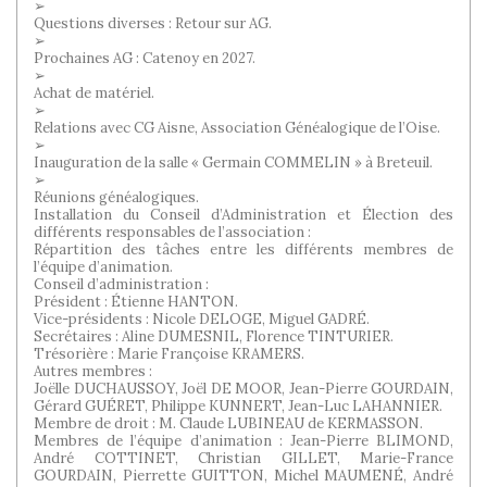
➢
Questions diverses : Retour sur AG.
➢
Prochaines AG : Catenoy en 2027.
➢
Achat de matériel.
➢
Relations avec CG Aisne, Association Généalogique de l’Oise.
➢
Inauguration de la salle « Germain COMMELIN » à Breteuil.
➢
Réunions généalogiques.
Installation du Conseil d’Administration et Élection des
différents responsables de l’association :
Répartition des tâches entre les différents membres de
l’équipe d’animation.
Conseil d’administration :
Président : Étienne HANTON.
Vice-présidents : Nicole DELOGE, Miguel GADRÉ.
Secrétaires : Aline DUMESNIL, Florence TINTURIER.
Trésorière : Marie Françoise KRAMERS.
Autres membres :
Joëlle DUCHAUSSOY, Joël DE MOOR, Jean-Pierre GOURDAIN,
Gérard GUÉRET, Philippe KUNNERT, Jean-Luc LAHANNIER.
Membre de droit : M. Claude LUBINEAU de KERMASSON.
Membres de l’équipe d’animation : Jean-Pierre BLIMOND,
André COTTINET, Christian GILLET, Marie-France
GOURDAIN, Pierrette GUITTON, Michel MAUMENÉ, André