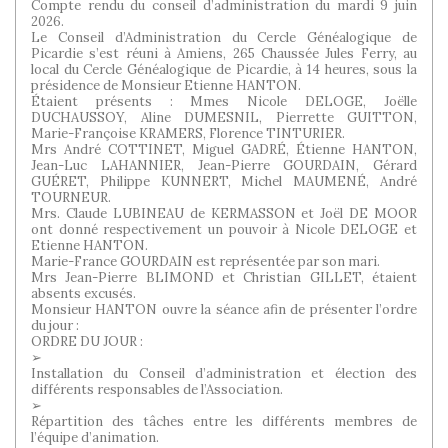
Compte rendu du conseil d’administration du mardi 9 juin
2026.
Le Conseil d’Administration du Cercle Généalogique de
Picardie s’est réuni à Amiens, 265 Chaussée Jules Ferry, au
local du Cercle Généalogique de Picardie, à 14 heures, sous la
présidence de Monsieur Etienne HANTON.
Étaient présents : Mmes Nicole DELOGE, Joëlle
DUCHAUSSOY, Aline DUMESNIL, Pierrette GUITTON,
Marie-Françoise KRAMERS, Florence TINTURIER.
Mrs André COTTINET, Miguel GADRÉ, Étienne HANTON,
Jean-Luc LAHANNIER, Jean-Pierre GOURDAIN, Gérard
GUÉRET, Philippe KUNNERT, Michel MAUMENÉ, André
TOURNEUR.
Mrs. Claude LUBINEAU de KERMASSON et Joël DE MOOR
ont donné respectivement un pouvoir à Nicole DELOGE et
Etienne HANTON.
Marie-France GOURDAIN est représentée par son mari.
Mrs Jean-Pierre BLIMOND et Christian GILLET, étaient
absents excusés.
Monsieur HANTON ouvre la séance afin de présenter l’ordre
du jour :
ORDRE DU JOUR :
➢
Installation du Conseil d’administration et élection des
différents responsables de l’Association.
➢
Répartition des tâches entre les différents membres de
l’équipe d’animation.