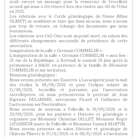
avait envoyé un message pour la remercier de l’excellent
accueil qui nous a été réservé lors des visites aux AD de l’Oise
en 2025.
Les relations avec le Cercle généalogique de l’Aisne (Mme
ULMET) ne semblent se faire que dans un sens, nous n’avons
pas trop de retours, en échange des documents que nous
fournissons.
Les relations avec l’AG Oise sont au point mort, en raison des
différents changements successifs de présidence de cette
association.
Inauguration de la salle « Germain COMMELIN » :
L’inauguration de la salle « Germain COMMELIN » aura lieu :
25 rue de la République, à Breteuil, le samedi 20 juin après la
permanence à 16h30, en présence de la famille de Monsieur
COMMELIN et sur invitation.
Réunions généalogiques :
Nous serons présents aux Esserres à Lavacquerie pour la nuit
des étoiles le 08/08/2026 et pour l’éclipse solaire du
12/08/2026. Accueillis et parrainés par l’association
AstroRepères, où nous présenterons le portrait de Jean
Baptiste DELAMBRE, astronome Picard et l’influence de
l’astronomie sur l’horticulture.
Nous serons de nouveau à Folleville le 19/09/2026 et le
20/09/2026, pour les journées « Histoire et généalogie »
organisée par Monsieur Christian GILLET, Monsieur Roger
LEVASSEUR maire de Folleville et Monsieur Yannick MARTIN.
Nous serons présents au salon Histoire et généalogie de
Château-Thierry le 07/11/2026 et le 08/11/2026 à l’invitation