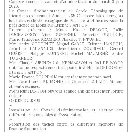
Compte rendu du conseil d’administration du mardi 9 juin
2026.
Le Conseil d’Administration du Cercle Généalogique de
Picardie s’est réuni à Amiens, 265 Chaussée Jules Ferry, au
local du Cercle Généalogique de Picardie, à 14 heures, sous la
présidence de Monsieur Etienne HANTON.
Étaient présents : Mmes Nicole DELOGE, Joëlle
DUCHAUSSOY, Aline DUMESNIL, Pierrette GUITTON,
Marie-Françoise KRAMERS, Florence TINTURIER.
Mrs André COTTINET, Miguel GADRÉ, Étienne HANTON,
Jean-Luc LAHANNIER, Jean-Pierre GOURDAIN, Gérard
GUÉRET, Philippe KUNNERT, Michel MAUMENÉ, André
TOURNEUR.
Mrs. Claude LUBINEAU de KERMASSON et Joël DE MOOR
ont donné respectivement un pouvoir à Nicole DELOGE et
Etienne HANTON.
Marie-France GOURDAIN est représentée par son mari.
Mrs Jean-Pierre BLIMOND et Christian GILLET, étaient
absents excusés.
Monsieur HANTON ouvre la séance afin de présenter l’ordre
du jour :
ORDRE DU JOUR :
➢
Installation du Conseil d’administration et élection des
différents responsables de l’Association.
➢
Répartition des tâches entre les différents membres de
l’équipe d’animation.