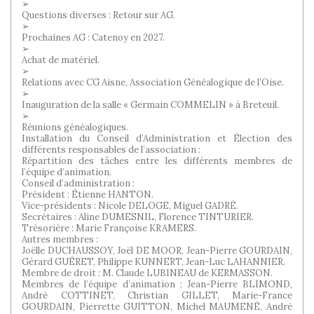
➢
Questions diverses : Retour sur AG.
➢
Prochaines AG : Catenoy en 2027.
➢
Achat de matériel.
➢
Relations avec CG Aisne, Association Généalogique de l’Oise.
➢
Inauguration de la salle « Germain COMMELIN » à Breteuil.
➢
Réunions généalogiques.
Installation du Conseil d’Administration et Élection des
différents responsables de l’association :
Répartition des tâches entre les différents membres de
l’équipe d’animation.
Conseil d’administration :
Président : Étienne HANTON.
Vice-présidents : Nicole DELOGE, Miguel GADRÉ.
Secrétaires : Aline DUMESNIL, Florence TINTURIER.
Trésorière : Marie Françoise KRAMERS.
Autres membres :
Joëlle DUCHAUSSOY, Joël DE MOOR, Jean-Pierre GOURDAIN,
Gérard GUÉRET, Philippe KUNNERT, Jean-Luc LAHANNIER.
Membre de droit : M. Claude LUBINEAU de KERMASSON.
Membres de l’équipe d’animation : Jean-Pierre BLIMOND,
André COTTINET, Christian GILLET, Marie-France
GOURDAIN, Pierrette GUITTON, Michel MAUMENÉ, André