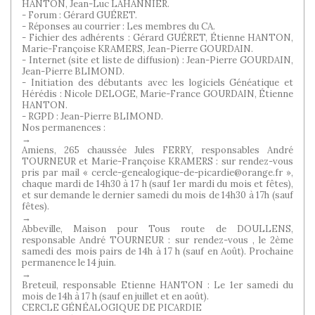
HANTON, Jean-Luc LAHANNIER.
- Forum : Gérard GUÉRET.
- Réponses au courrier : Les membres du CA.
- Fichier des adhérents : Gérard GUÉRET, Étienne HANTON,
Marie-Françoise KRAMERS, Jean-Pierre GOURDAIN.
- Internet (site et liste de diffusion) : Jean-Pierre GOURDAIN,
Jean-Pierre BLIMOND.
- Initiation des débutants avec les logiciels Généatique et
Hérédis : Nicole DELOGE, Marie-France GOURDAIN, Étienne
HANTON.
- RGPD : Jean-Pierre BLIMOND.
Nos permanences :
→
Amiens, 265 chaussée Jules FERRY, responsables André
TOURNEUR et Marie-Françoise KRAMERS : sur rendez-vous
pris par mail « cercle-genealogique-de-picardie@orange.fr »,
chaque mardi de 14h30 à 17 h (sauf 1er mardi du mois et fêtes),
et sur demande le dernier samedi du mois de 14h30 à 17h (sauf
fêtes).
→
Abbeville, Maison pour Tous route de DOULLENS,
responsable André TOURNEUR : sur rendez-vous , le 2ème
samedi des mois pairs de 14h à 17 h (sauf en Août). Prochaine
permanence le 14 juin.
→
Breteuil, responsable Etienne HANTON : Le 1er samedi du
mois de 14h à 17 h (sauf en juillet et en août).
CERCLE GÉNÉALOGIQUE DE PICARDIE