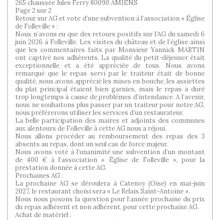
265 chaussée Jules Ferry 80090 AMIENS
Page 2 sur 2
Retour sur AG et vote d’une subvention à l’association « Église
de Folleville » :
Nous n’avons eu que des retours positifs sur l’AG du samedi 6
juin 2026 à Folleville. Les visites du château et de l’église ainsi
que les commentaires faits par Monsieur Yannick MARTIN
ont captivé nos adhérents. La qualité du petit-déjeuner était
exceptionnelle et a été appréciée de tous. Nous avons
remarqué que le repas servi par le traiteur était de bonne
qualité, nous avons apprécié les mises en bouche, les assiettes
du plat principal étaient bien garnies, mais le repas a duré
trop longtemps à cause de problèmes d’intendance. A l’avenir,
nous ne souhaitons plus passer par un traiteur pour notre AG,
nous préférerons utiliser les services d’un restaurateur.
La belle participation des maires et adjoints des communes
aux alentours de Folleville à cette AG nous a réjoui.
Nous allons procéder au remboursement des repas des 3
absents au repas, dont un seul cas de force majeur.
Nous avons voté à l’unanimité une subvention d’un montant
de 400 € à l’association « Église de Folleville », pour la
prestation donnée à cette AG.
Prochaines AG :
La prochaine AG se déroulera à Catenoy (Oise) en mai-juin
2027, le restaurant choisi sera « Le Relais Saint-Antoine ».
Nous nous posons la question pour l’année prochaine du prix
du repas adhérent et non adhérent, pour cette prochaine AG.
Achat de matériel :