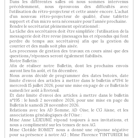
Dans les différentes salles où nous sommes intervenus
précédemment, nous éprouvons des difficultés avec
l’utilisation du rétro-projecteur et cette année encore. L’achat
d’un nouveau rétro-projecteur de qualité, d’une tablette
support et d’un micro sera nécessaire pour l’année prochaine.
Rendre le secrétariat pleinement opérationnel :
La tâche des secrétaires doit être simplifiée : l’utilisation de la
messagerie doit être revue (messages lus et répondus qui font
perdre du temps aux secrétaires) afin que la gestion du
courrier et des mails soit plus aisée.
Les processus de gestion des travaux en cours ainsi que des
questions/réponses seront également fiabilisés.
Notre Bulletin :
Afin de réaliser notre Bulletin, dont les prochains envois
auront lieu fin août, et fin décembre.
Nous avons décidé de programmer des dates butoirs, date
limite d’envoi des articles à mettre dans le bulletin n°194: le
mercredi 15 juillet 2026, pour une mise en page de ce Bulletin le
samedi 1er août à Breteuil.
Et date limite d’envoi des articles à mettre dans le bulletin
n°195 : le lundi 2 novembre 2026, pour une mise en page du
Bulletin le samedi 28 novembre 2026.
Relations avec les AD Somme, AD Oise, le CG Aisne, et les
associations généalogiques de l’Oise :
Mme Anne LEJEUNE répond toujours à nos invitations, et
nous a complimenté sur les tenues de nos AG.
Mme Clotilde ROMET nous a donné une réponse négative
pour sa présence à notre AG ; Mme Florence TINTURIER lui