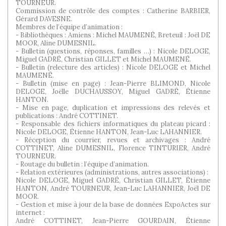
TOURNEUR.
Commission de contrôle des comptes : Catherine BARBIER,
Gérard DAVESNE.
Membres de l’équipe d’animation :
- Bibliothèques : Amiens : Michel MAUMENÉ, Breteuil : Joël DE
MOOR, Aline DUMESNIL.
- Bulletin (questions, réponses, familles …) : Nicole DELOGE,
Miguel GADRÉ, Christian GILLET et Michel MAUMENÉ.
- Bulletin (relecture des articles) : Nicole DELOGE et Michel
MAUMENÉ.
- Bulletin (mise en page) : Jean-Pierre BLIMOND, Nicole
DELOGE, Joëlle DUCHAUSSOY, Miguel GADRÉ, Étienne
HANTON.
- Mise en page, duplication et impressions des relevés et
publications : André COTTINET.
- Responsable des fichiers informatiques du plateau picard :
Nicole DELOGE, Étienne HANTON, Jean-Luc LAHANNIER.
- Réception du courrier, revues et archivages : André
COTTINET, Aline DUMESNIL, Florence TINTURIER, André
TOURNEUR.
- Routage du bulletin : l’équipe d’animation.
- Relation extérieures (administrations, autres associations) :
Nicole DELOGE, Miguel GADRÉ, Christian GILLET, Étienne
HANTON, André TOURNEUR, Jean-Luc LAHANNIER, Joël DE
MOOR.
- Gestion et mise à jour de la base de données ExpoActes sur
internet :
André COTTINET, Jean-Pierre GOURDAIN, Étienne