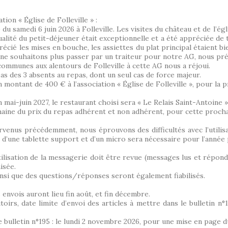
ion « Église de Folleville » :
du samedi 6 juin 2026 à Folleville. Les visites du château et de l’é
lité du petit-déjeuner était exceptionnelle et a été appréciée de
récié les mises en bouche, les assiettes du plat principal étaient 
 ne souhaitons plus passer par un traiteur pour notre AG, nous préf
 communes aux alentours de Folleville à cette AG nous a réjoui.
 des 3 absents au repas, dont un seul cas de force majeur.
 montant de 400 € à l’association « Église de Folleville », pour la 
mai-juin 2027, le restaurant choisi sera « Le Relais Saint-Antoine »
aine du prix du repas adhérent et non adhérent, pour cette proch
rvenus précédemment, nous éprouvons des difficultés avec l’utilis
 d’une tablette support et d’un micro sera nécessaire pour l’année
’utilisation de la messagerie doit être revue (messages lus et répon
isée.
nsi que des questions/réponses seront également fiabilisés.
 envois auront lieu fin août, et fin décembre.
s, date limite d’envoi des articles à mettre dans le bulletin n°1
le bulletin n°195 : le lundi 2 novembre 2026, pour une mise en page 