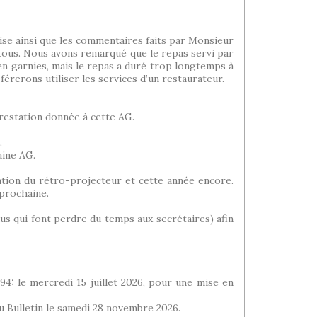
glise ainsi que les commentaires faits par Monsieur
 tous. Nous avons remarqué que le repas servi par
bien garnies, mais le repas a duré trop longtemps à
érerons utiliser les services d’un restaurateur.
prestation donnée à cette AG.
.
aine AG.
ation du rétro-projecteur et cette année encore.
 prochaine.
dus qui font perdre du temps aux secrétaires) afin
94: le mercredi 15 juillet 2026, pour une mise en
du Bulletin le samedi 28 novembre 2026.