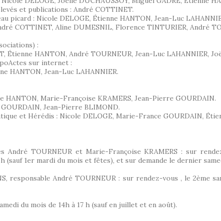
OND, Nicole DELOGE, Joëlle DUCHAUSSOY, Miguel GADRÉ, Étienne 
elevés et publications : André COTTINET.
ateau picard : Nicole DELOGE, Étienne HANTON, Jean-Luc LAHANNI
s : André COTTINET, Aline DUMESNIL, Florence TINTURIER, André
sociations) :
LET, Étienne HANTON, André TOURNEUR, Jean-Luc LAHANNIER, Jo
poActes sur internet :
nne HANTON, Jean-Luc LAHANNIER.
enne HANTON, Marie-Françoise KRAMERS, Jean-Pierre GOURDAIN.
ierre GOURDAIN, Jean-Pierre BLIMOND.
Généatique et Hérédis : Nicole DELOGE, Marie-France GOURDAIN, Ét
les André TOURNEUR et Marie-Françoise KRAMERS : sur rendez-
h (sauf 1er mardi du mois et fêtes), et sur demande le dernier samed
, responsable André TOURNEUR : sur rendez-vous , le 2ème samed
edi du mois de 14h à 17 h (sauf en juillet et en août).