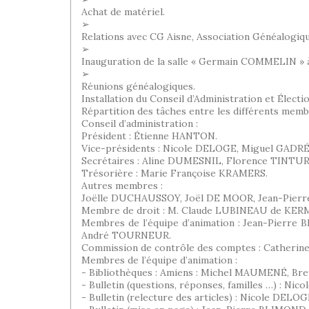
Achat de matériel.
➢
Relations avec CG Aisne, Association Généalogique
➢
Inauguration de la salle « Germain COMMELIN » à
➢
Réunions généalogiques.
Installation du Conseil d’Administration et Électi
Répartition des tâches entre les différents membr
Conseil d’administration :
Président : Étienne HANTON.
Vice-présidents : Nicole DELOGE, Miguel GADRÉ
Secrétaires : Aline DUMESNIL, Florence TINTUR
Trésorière : Marie Françoise KRAMERS.
Autres membres :
Joëlle DUCHAUSSOY, Joël DE MOOR, Jean-Pier
Membre de droit : M. Claude LUBINEAU de KE
Membres de l’équipe d’animation : Jean-Pier
André TOURNEUR.
Commission de contrôle des comptes : Catheri
Membres de l’équipe d’animation :
- Bibliothèques : Amiens : Michel MAUMENÉ, Bre
- Bulletin (questions, réponses, familles …) :
- Bulletin (relecture des articles) : Nicole DE