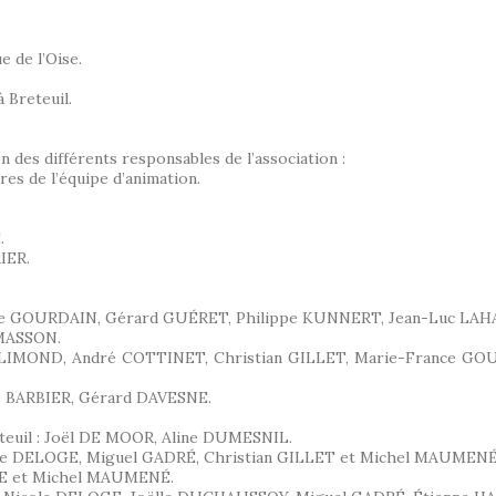
 de l’Oise.
 Breteuil.
on des différents responsables de l’association :
es de l’équipe d’animation.
.
IER.
re GOURDAIN, Gérard GUÉRET, Philippe KUNNERT, Jean-Luc LAH
RMASSON.
re BLIMOND, André COTTINET, Christian GILLET, Marie-France 
ne BARBIER, Gérard DAVESNE.
teuil : Joël DE MOOR, Aline DUMESNIL.
 Nicole DELOGE, Miguel GADRÉ, Christian GILLET et Michel MAUMENÉ
LOGE et Michel MAUMENÉ.