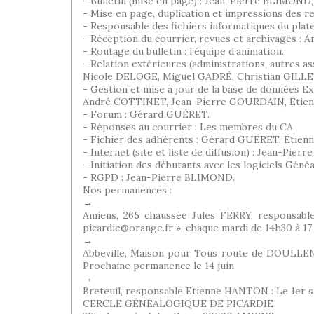
- Bulletin (mise en page) : Jean-Pierre BLIM
- Mise en page, duplication et impressions des r
- Responsable des fichiers informatiques du pl
- Réception du courrier, revues et archivage
- Routage du bulletin : l’équipe d’animation.
- Relation extérieures (administrations, autres as
Nicole DELOGE, Miguel GADRÉ, Christian GIL
- Gestion et mise à jour de la base de données Ex
André COTTINET, Jean-Pierre GOURDAIN, Étie
- Forum : Gérard GUÉRET.
- Réponses au courrier : Les membres du CA.
- Fichier des adhérents : Gérard GUÉRET, Éti
- Internet (site et liste de diffusion) : Jean-P
- Initiation des débutants avec les logiciels 
- RGPD : Jean-Pierre BLIMOND.
Nos permanences :
→
Amiens, 265 chaussée Jules FERRY, responsab
picardie@orange.fr », chaque mardi de 14h30 à 17 
→
Abbeville, Maison pour Tous route de DOULLENS
Prochaine permanence le 14 juin.
→
Breteuil, responsable Etienne HANTON : Le 1er sam
CERCLE GÉNÉALOGIQUE DE PICARDIE