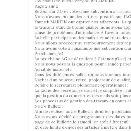
265 chaussée Jules Ferry 80090 AMIENS
Page 2 sur 2
Retour sur AG et vote d’une subvention à l’associat
Nous n’avons eu que des retours positifs sur l’AG 
Yannick MARTIN ont captivé nos adhérents. La qua
le traiteur était de bonne qualité, nous avons app
cause de problèmes d’intendance. A l’avenir, nous
La belle participation des maires et adjoints des
Nous allons procéder au remboursement des repas
Nous avons voté à l’unanimité une subvention d’un
Prochaines AG :
La prochaine AG se déroulera à Catenoy (Oise) en 
Nous nous posons la question pour l’année proch
Achat de matériel :
Dans les différentes salles où nous sommes inte
L’achat d’un nouveau rétro-projecteur de qualité,
Rendre le secrétariat pleinement opérationnel :
La tâche des secrétaires doit être simplifiée : l
que la gestion du courrier et des mails soit plus a
Les processus de gestion des travaux en cours ai
Notre Bulletin :
Afin de réaliser notre Bulletin, dont les prochains
Nous avons décidé de programmer des dates butoir
page de ce Bulletin le samedi 1er août à Breteuil.
Et date limite d’envoi des articles à mettre dans 