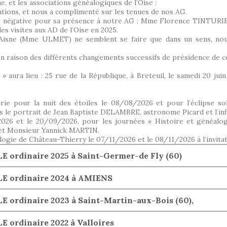
, et les associations généalogiques de l’Oise :
ions, et nous a complimenté sur les tenues de nos AG.
négative pour sa présence à notre AG ; Mme Florence TINTURIER 
des visites aux AD de l’Oise en 2025.
l’Aisne (Mme ULMET) ne semblent se faire que dans un sens, no
en raison des différents changements successifs de présidence de ce
 aura lieu : 25 rue de la République, à Breteuil, le samedi 20 jui
.
e pour la nuit des étoiles le 08/08/2026 et pour l’éclipse sol
 le portrait de Jean Baptiste DELAMBRE, astronome Picard et l’infl
2026 et le 20/09/2026, pour les journées « Histoire et généalo
et Monsieur Yannick MARTIN.
ogie de Château-Thierry le 07/11/2026 et le 08/11/2026 à l’invitat
ordinaire 2025 à Saint-Germer-de Fly (60)
E ordinaire 2024 à AMIENS
ordinaire 2023 à Saint-Martin-aux-Bois (60),
ordinaire 2022 à Valloires