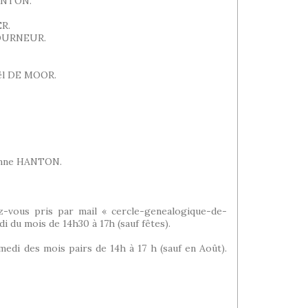
HANTON.
ER.
 TOURNEUR.
ël DE MOOR.
ienne HANTON.
vous pris par mail « cercle-genealogique-de-
i du mois de 14h30 à 17h (sauf fêtes).
i des mois pairs de 14h à 17 h (sauf en Août).