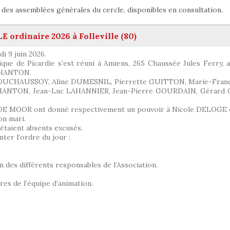
es assemblées générales du cercle, disponibles en consultation.
rdinaire 2026 à Folleville (80)
i 9 juin 2026.
que de Picardie s’est réuni à Amiens, 265 Chaussée Jules Ferry, a
e HANTON.
le DUCHAUSSOY, Aline DUMESNIL, Pierrette GUITTON, Marie-Fra
 HANTON, Jean-Luc LAHANNIER, Jean-Pierre GOURDAIN, Gérard
E MOOR ont donné respectivement un pouvoir à Nicole DELOGE 
n mari.
taient absents excusés.
er l’ordre du jour :
on des différents responsables de l’Association.
es de l’équipe d’animation.