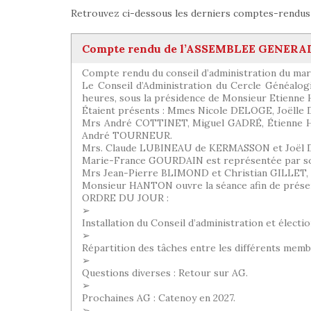
Retrouvez ci-dessous les derniers comptes-rendus d
Compte rendu de l’ASSEMBLEE GENERALE o
Compte rendu du conseil d’administration du mard
Le Conseil d’Administration du Cercle Généalogi
heures, sous la présidence de Monsieur Etienn
Étaient présents : Mmes Nicole DELOGE, Joël
Mrs André COTTINET, Miguel GADRÉ, Étienne
André TOURNEUR.
Mrs. Claude LUBINEAU de KERMASSON et Joël D
Marie-France GOURDAIN est représentée par so
Mrs Jean-Pierre BLIMOND et Christian GILLET, é
Monsieur HANTON ouvre la séance afin de présent
ORDRE DU JOUR :
➢
Installation du Conseil d’administration et électi
➢
Répartition des tâches entre les différents membr
➢
Questions diverses : Retour sur AG.
➢
Prochaines AG : Catenoy en 2027.
➢