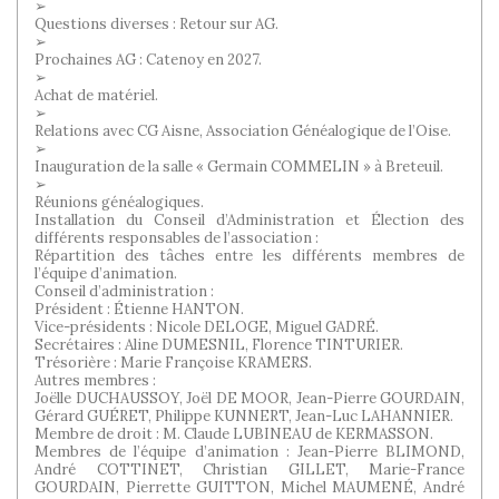
➢
Questions diverses : Retour sur AG.
➢
Prochaines AG : Catenoy en 2027.
➢
Achat de matériel.
➢
Relations avec CG Aisne, Association Généalogique de l’Oise.
➢
Inauguration de la salle « Germain COMMELIN » à Breteuil.
➢
Réunions généalogiques.
Installation du Conseil d’Administration et Élection des
différents responsables de l’association :
Répartition des tâches entre les différents membres de
l’équipe d’animation.
Conseil d’administration :
Président : Étienne HANTON.
Vice-présidents : Nicole DELOGE, Miguel GADRÉ.
Secrétaires : Aline DUMESNIL, Florence TINTURIER.
Trésorière : Marie Françoise KRAMERS.
Autres membres :
Joëlle DUCHAUSSOY, Joël DE MOOR, Jean-Pierre GOURDAIN,
Gérard GUÉRET, Philippe KUNNERT, Jean-Luc LAHANNIER.
Membre de droit : M. Claude LUBINEAU de KERMASSON.
Membres de l’équipe d’animation : Jean-Pierre BLIMOND,
André COTTINET, Christian GILLET, Marie-France
GOURDAIN, Pierrette GUITTON, Michel MAUMENÉ, André