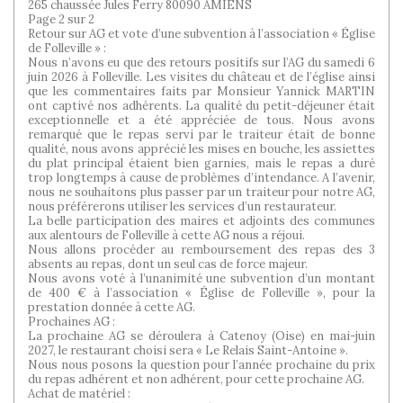
265 chaussée Jules Ferry 80090 AMIENS
Page 2 sur 2
Retour sur AG et vote d’une subvention à l’association « Église
de Folleville » :
Nous n’avons eu que des retours positifs sur l’AG du samedi 6
juin 2026 à Folleville. Les visites du château et de l’église ainsi
que les commentaires faits par Monsieur Yannick MARTIN
ont captivé nos adhérents. La qualité du petit-déjeuner était
exceptionnelle et a été appréciée de tous. Nous avons
remarqué que le repas servi par le traiteur était de bonne
qualité, nous avons apprécié les mises en bouche, les assiettes
du plat principal étaient bien garnies, mais le repas a duré
trop longtemps à cause de problèmes d’intendance. A l’avenir,
nous ne souhaitons plus passer par un traiteur pour notre AG,
nous préférerons utiliser les services d’un restaurateur.
La belle participation des maires et adjoints des communes
aux alentours de Folleville à cette AG nous a réjoui.
Nous allons procéder au remboursement des repas des 3
absents au repas, dont un seul cas de force majeur.
Nous avons voté à l’unanimité une subvention d’un montant
de 400 € à l’association « Église de Folleville », pour la
prestation donnée à cette AG.
Prochaines AG :
La prochaine AG se déroulera à Catenoy (Oise) en mai-juin
2027, le restaurant choisi sera « Le Relais Saint-Antoine ».
Nous nous posons la question pour l’année prochaine du prix
du repas adhérent et non adhérent, pour cette prochaine AG.
Achat de matériel :