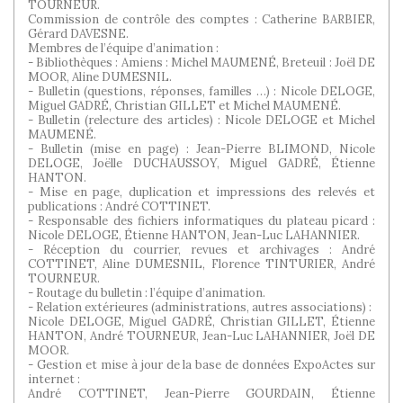
TOURNEUR.
Commission de contrôle des comptes : Catherine BARBIER,
Gérard DAVESNE.
Membres de l’équipe d’animation :
- Bibliothèques : Amiens : Michel MAUMENÉ, Breteuil : Joël DE
MOOR, Aline DUMESNIL.
- Bulletin (questions, réponses, familles …) : Nicole DELOGE,
Miguel GADRÉ, Christian GILLET et Michel MAUMENÉ.
- Bulletin (relecture des articles) : Nicole DELOGE et Michel
MAUMENÉ.
- Bulletin (mise en page) : Jean-Pierre BLIMOND, Nicole
DELOGE, Joëlle DUCHAUSSOY, Miguel GADRÉ, Étienne
HANTON.
- Mise en page, duplication et impressions des relevés et
publications : André COTTINET.
- Responsable des fichiers informatiques du plateau picard :
Nicole DELOGE, Étienne HANTON, Jean-Luc LAHANNIER.
- Réception du courrier, revues et archivages : André
COTTINET, Aline DUMESNIL, Florence TINTURIER, André
TOURNEUR.
- Routage du bulletin : l’équipe d’animation.
- Relation extérieures (administrations, autres associations) :
Nicole DELOGE, Miguel GADRÉ, Christian GILLET, Étienne
HANTON, André TOURNEUR, Jean-Luc LAHANNIER, Joël DE
MOOR.
- Gestion et mise à jour de la base de données ExpoActes sur
internet :
André COTTINET, Jean-Pierre GOURDAIN, Étienne