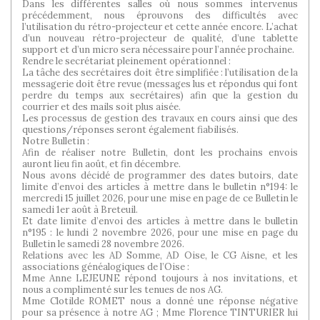
Dans les différentes salles où nous sommes intervenus
précédemment, nous éprouvons des difficultés avec
l’utilisation du rétro-projecteur et cette année encore. L’achat
d’un nouveau rétro-projecteur de qualité, d’une tablette
support et d’un micro sera nécessaire pour l’année prochaine.
Rendre le secrétariat pleinement opérationnel :
La tâche des secrétaires doit être simplifiée : l’utilisation de la
messagerie doit être revue (messages lus et répondus qui font
perdre du temps aux secrétaires) afin que la gestion du
courrier et des mails soit plus aisée.
Les processus de gestion des travaux en cours ainsi que des
questions/réponses seront également fiabilisés.
Notre Bulletin :
Afin de réaliser notre Bulletin, dont les prochains envois
auront lieu fin août, et fin décembre.
Nous avons décidé de programmer des dates butoirs, date
limite d’envoi des articles à mettre dans le bulletin n°194: le
mercredi 15 juillet 2026, pour une mise en page de ce Bulletin le
samedi 1er août à Breteuil.
Et date limite d’envoi des articles à mettre dans le bulletin
n°195 : le lundi 2 novembre 2026, pour une mise en page du
Bulletin le samedi 28 novembre 2026.
Relations avec les AD Somme, AD Oise, le CG Aisne, et les
associations généalogiques de l’Oise :
Mme Anne LEJEUNE répond toujours à nos invitations, et
nous a complimenté sur les tenues de nos AG.
Mme Clotilde ROMET nous a donné une réponse négative
pour sa présence à notre AG ; Mme Florence TINTURIER lui