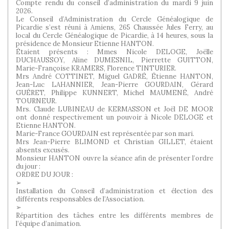
Compte rendu du conseil d’administration du mardi 9 juin
2026.
Le Conseil d’Administration du Cercle Généalogique de
Picardie s’est réuni à Amiens, 265 Chaussée Jules Ferry, au
local du Cercle Généalogique de Picardie, à 14 heures, sous la
présidence de Monsieur Etienne HANTON.
Étaient présents : Mmes Nicole DELOGE, Joëlle
DUCHAUSSOY, Aline DUMESNIL, Pierrette GUITTON,
Marie-Françoise KRAMERS, Florence TINTURIER.
Mrs André COTTINET, Miguel GADRÉ, Étienne HANTON,
Jean-Luc LAHANNIER, Jean-Pierre GOURDAIN, Gérard
GUÉRET, Philippe KUNNERT, Michel MAUMENÉ, André
TOURNEUR.
Mrs. Claude LUBINEAU de KERMASSON et Joël DE MOOR
ont donné respectivement un pouvoir à Nicole DELOGE et
Etienne HANTON.
Marie-France GOURDAIN est représentée par son mari.
Mrs Jean-Pierre BLIMOND et Christian GILLET, étaient
absents excusés.
Monsieur HANTON ouvre la séance afin de présenter l’ordre
du jour :
ORDRE DU JOUR :
➢
Installation du Conseil d’administration et élection des
différents responsables de l’Association.
➢
Répartition des tâches entre les différents membres de
l’équipe d’animation.