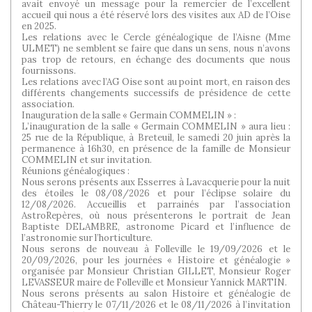
avait envoyé un message pour la remercier de l’excellent
accueil qui nous a été réservé lors des visites aux AD de l’Oise
en 2025.
Les relations avec le Cercle généalogique de l’Aisne (Mme
ULMET) ne semblent se faire que dans un sens, nous n’avons
pas trop de retours, en échange des documents que nous
fournissons.
Les relations avec l’AG Oise sont au point mort, en raison des
différents changements successifs de présidence de cette
association.
Inauguration de la salle « Germain COMMELIN » :
L’inauguration de la salle « Germain COMMELIN » aura lieu :
25 rue de la République, à Breteuil, le samedi 20 juin après la
permanence à 16h30, en présence de la famille de Monsieur
COMMELIN et sur invitation.
Réunions généalogiques :
Nous serons présents aux Esserres à Lavacquerie pour la nuit
des étoiles le 08/08/2026 et pour l’éclipse solaire du
12/08/2026. Accueillis et parrainés par l’association
AstroRepères, où nous présenterons le portrait de Jean
Baptiste DELAMBRE, astronome Picard et l’influence de
l’astronomie sur l’horticulture.
Nous serons de nouveau à Folleville le 19/09/2026 et le
20/09/2026, pour les journées « Histoire et généalogie »
organisée par Monsieur Christian GILLET, Monsieur Roger
LEVASSEUR maire de Folleville et Monsieur Yannick MARTIN.
Nous serons présents au salon Histoire et généalogie de
Château-Thierry le 07/11/2026 et le 08/11/2026 à l’invitation