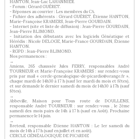
HANTON, Jean-Luc LAHANNIER.
- Forum : Gérard GUÉRET.
- Réponses au courrier : Les membres du CA.
- Fichier des adhérents : Gérard GUÉRET, Étienne HANTON,
Marie-Françoise KRAMERS, Jean-Pierre GOURDAIN.
- Internet (site et liste de diffusion) : Jean-Pierre GOURDAIN,
Jean-Pierre BLIMOND.
- Initiation des débutants avec les logiciels Généatique et
Hérédis : Nicole DELOGE, Marie-France GOURDAIN, Étienne
HANTON.
- RGPD : Jean-Pierre BLIMOND.
Nos permanences :
→
Amiens, 265 chaussée Jules FERRY, responsables André
TOURNEUR et Marie-Françoise KRAMERS : sur rendez-vous
pris par mail « cercle-genealogique-de-picardie@orange.fr »,
chaque mardi de 14h30 à 17 h (sauf 1er mardi du mois et fêtes),
et sur demande le dernier samedi du mois de 14h30 à 17h (sauf
fêtes).
→
Abbeville, Maison pour Tous route de DOULLENS,
responsable André TOURNEUR : sur rendez-vous , le 2ème
samedi des mois pairs de 14h à 17 h (sauf en Août). Prochaine
permanence le 14 juin.
→
Breteuil, responsable Etienne HANTON : Le 1er samedi du
mois de 14h à 17 h (sauf en juillet et en août).
CERCLE GÉNÉALOGIQUE DE PICARDIE