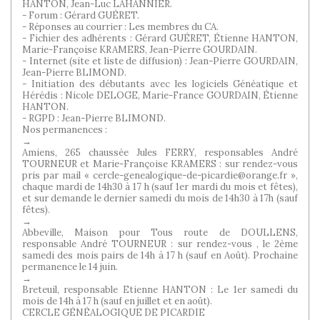
HANTON, Jean-Luc LAHANNIER.
- Forum : Gérard GUÉRET.
- Réponses au courrier : Les membres du CA.
- Fichier des adhérents : Gérard GUÉRET, Étienne HANTON,
Marie-Françoise KRAMERS, Jean-Pierre GOURDAIN.
- Internet (site et liste de diffusion) : Jean-Pierre GOURDAIN,
Jean-Pierre BLIMOND.
- Initiation des débutants avec les logiciels Généatique et
Hérédis : Nicole DELOGE, Marie-France GOURDAIN, Étienne
HANTON.
- RGPD : Jean-Pierre BLIMOND.
Nos permanences :
→
Amiens, 265 chaussée Jules FERRY, responsables André
TOURNEUR et Marie-Françoise KRAMERS : sur rendez-vous
pris par mail « cercle-genealogique-de-picardie@orange.fr »,
chaque mardi de 14h30 à 17 h (sauf 1er mardi du mois et fêtes),
et sur demande le dernier samedi du mois de 14h30 à 17h (sauf
fêtes).
→
Abbeville, Maison pour Tous route de DOULLENS,
responsable André TOURNEUR : sur rendez-vous , le 2ème
samedi des mois pairs de 14h à 17 h (sauf en Août). Prochaine
permanence le 14 juin.
→
Breteuil, responsable Etienne HANTON : Le 1er samedi du
mois de 14h à 17 h (sauf en juillet et en août).
CERCLE GÉNÉALOGIQUE DE PICARDIE