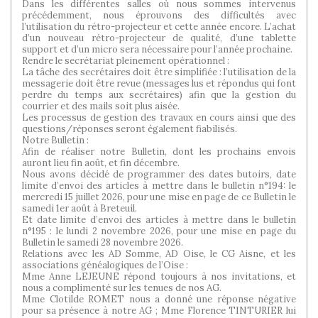
Dans les différentes salles où nous sommes intervenus
précédemment, nous éprouvons des difficultés avec
l’utilisation du rétro-projecteur et cette année encore. L’achat
d’un nouveau rétro-projecteur de qualité, d’une tablette
support et d’un micro sera nécessaire pour l’année prochaine.
Rendre le secrétariat pleinement opérationnel :
La tâche des secrétaires doit être simplifiée : l’utilisation de la
messagerie doit être revue (messages lus et répondus qui font
perdre du temps aux secrétaires) afin que la gestion du
courrier et des mails soit plus aisée.
Les processus de gestion des travaux en cours ainsi que des
questions/réponses seront également fiabilisés.
Notre Bulletin :
Afin de réaliser notre Bulletin, dont les prochains envois
auront lieu fin août, et fin décembre.
Nous avons décidé de programmer des dates butoirs, date
limite d’envoi des articles à mettre dans le bulletin n°194: le
mercredi 15 juillet 2026, pour une mise en page de ce Bulletin le
samedi 1er août à Breteuil.
Et date limite d’envoi des articles à mettre dans le bulletin
n°195 : le lundi 2 novembre 2026, pour une mise en page du
Bulletin le samedi 28 novembre 2026.
Relations avec les AD Somme, AD Oise, le CG Aisne, et les
associations généalogiques de l’Oise :
Mme Anne LEJEUNE répond toujours à nos invitations, et
nous a complimenté sur les tenues de nos AG.
Mme Clotilde ROMET nous a donné une réponse négative
pour sa présence à notre AG ; Mme Florence TINTURIER lui