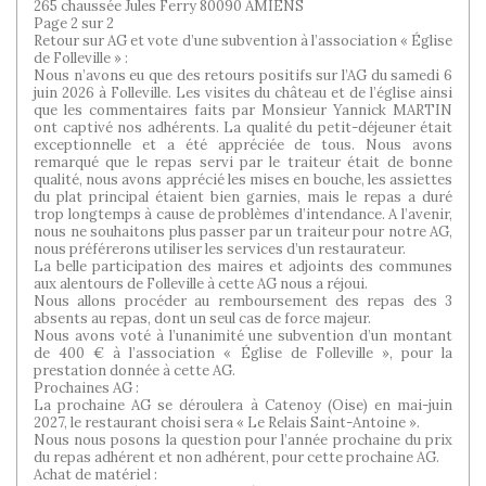
265 chaussée Jules Ferry 80090 AMIENS
Page 2 sur 2
Retour sur AG et vote d’une subvention à l’association « Église
de Folleville » :
Nous n’avons eu que des retours positifs sur l’AG du samedi 6
juin 2026 à Folleville. Les visites du château et de l’église ainsi
que les commentaires faits par Monsieur Yannick MARTIN
ont captivé nos adhérents. La qualité du petit-déjeuner était
exceptionnelle et a été appréciée de tous. Nous avons
remarqué que le repas servi par le traiteur était de bonne
qualité, nous avons apprécié les mises en bouche, les assiettes
du plat principal étaient bien garnies, mais le repas a duré
trop longtemps à cause de problèmes d’intendance. A l’avenir,
nous ne souhaitons plus passer par un traiteur pour notre AG,
nous préférerons utiliser les services d’un restaurateur.
La belle participation des maires et adjoints des communes
aux alentours de Folleville à cette AG nous a réjoui.
Nous allons procéder au remboursement des repas des 3
absents au repas, dont un seul cas de force majeur.
Nous avons voté à l’unanimité une subvention d’un montant
de 400 € à l’association « Église de Folleville », pour la
prestation donnée à cette AG.
Prochaines AG :
La prochaine AG se déroulera à Catenoy (Oise) en mai-juin
2027, le restaurant choisi sera « Le Relais Saint-Antoine ».
Nous nous posons la question pour l’année prochaine du prix
du repas adhérent et non adhérent, pour cette prochaine AG.
Achat de matériel :