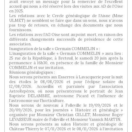
avait envoyé un message pour la remercier de l’excellent
accueil qui nous a été réservé lors des visites aux AD de l’Oise
en 2025.
Les relations avec le Cercle généalogique de l’Aisne (Mme
ULMET) ne semblent se faire que dans un sens, nous n’avons
pas trop de retours, en échange des documents que nous
fournissons.
Les relations avec l’AG Oise sont au point mort, en raison des
différents changements successifs de présidence de cette
association.
Inauguration de la salle « Germain COMMELIN » :
L’inauguration de la salle « Germain COMMELIN » aura lieu :
25 rue de la République, à Breteuil, le samedi 20 juin après la
permanence à 16h30, en présence de la famille de Monsieur
COMMELIN et sur invitation.
Réunions généalogiques :
Nous serons présents aux Esserres à Lavacquerie pour la nuit
des étoiles le 08/08/2026 et pour l’éclipse solaire du
12/08/2026. Accueillis et parrainés par l’association
AstroRepères, où nous présenterons le portrait de Jean
Baptiste DELAMBRE, astronome Picard et l’influence de
l’astronomie sur l’horticulture.
Nous serons de nouveau à Folleville le 19/09/2026 et le
20/09/2026, pour les journées « Histoire et généalogie »
organisée par Monsieur Christian GILLET, Monsieur Roger
LEVASSEUR maire de Folleville et Monsieur Yannick MARTIN.
Nous serons présents au salon Histoire et généalogie de
Château-Thierry le 07/11/2026 et le 08/11/2026 à l’invitation