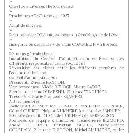
➢
Questions diverses : Retour sur AG.
➢
Prochaines AG : Catenoy en 2027.
➢
Achat de matériel.
➢
Relations avec CG Aisne, Association Généalogique de l’Oise.
➢
Inauguration de la salle « Germain COMMELIN » à Breteuil.
➢
Réunions généalogiques.
Installation du Conseil d’Administration et Élection des
différents responsables de l’association :
Répartition des tâches entre les différents membres de
l’équipe d’animation.
Conseil d’administration :
Président : Étienne HANTON.
Vice-présidents : Nicole DELOGE, Miguel GADRÉ.
Secrétaires : Aline DUMESNIL, Florence TINTURIER.
Trésorière : Marie Françoise KRAMERS.
Autres membres :
Joëlle DUCHAUSSOY, Joël DE MOOR, Jean-Pierre GOURDAIN,
Gérard GUÉRET, Philippe KUNNERT, Jean-Luc LAHANNIER.
Membre de droit : M. Claude LUBINEAU de KERMASSON.
Membres de l’équipe d’animation : Jean-Pierre BLIMOND,
André COTTINET, Christian GILLET, Marie-France
GOURDAIN, Pierrette GUITTON, Michel MAUMENÉ, André