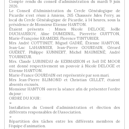
Compte rendu du conseil d’administration du mardi 9 juin
2026.
Le Conseil d’Administration du Cercle Généalogique de
Picardie s’est réuni à Amiens, 265 Chaussée Jules Ferry, au
local du Cercle Généalogique de Picardie, à 14 heures, sous la
présidence de Monsieur Etienne HANTON.
Étaient présents : Mmes Nicole DELOGE, Joëlle
DUCHAUSSOY, Aline DUMESNIL, Pierrette GUITTON,
Marie-Françoise KRAMERS, Florence TINTURIER.
Mrs André COTTINET, Miguel GADRÉ, Étienne HANTON,
Jean-Luc LAHANNIER, Jean-Pierre GOURDAIN, Gérard
GUÉRET, Philippe KUNNERT, Michel MAUMENÉ, André
TOURNEUR.
Mrs. Claude LUBINEAU de KERMASSON et Joël DE MOOR
ont donné respectivement un pouvoir à Nicole DELOGE et
Etienne HANTON.
Marie-France GOURDAIN est représentée par son mari.
Mrs Jean-Pierre BLIMOND et Christian GILLET, étaient
absents excusés.
Monsieur HANTON ouvre la séance afin de présenter l’ordre
du jour :
ORDRE DU JOUR :
➢
Installation du Conseil d’administration et élection des
différents responsables de l’Association.
➢
Répartition des tâches entre les différents membres de
l’équipe d’animation.