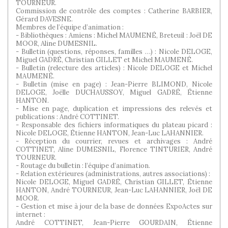
TOURNEUR.
Commission de contrôle des comptes : Catherine BARBIER,
Gérard DAVESNE.
Membres de l’équipe d’animation :
- Bibliothèques : Amiens : Michel MAUMENÉ, Breteuil : Joël DE
MOOR, Aline DUMESNIL.
- Bulletin (questions, réponses, familles …) : Nicole DELOGE,
Miguel GADRÉ, Christian GILLET et Michel MAUMENÉ.
- Bulletin (relecture des articles) : Nicole DELOGE et Michel
MAUMENÉ.
- Bulletin (mise en page) : Jean-Pierre BLIMOND, Nicole
DELOGE, Joëlle DUCHAUSSOY, Miguel GADRÉ, Étienne
HANTON.
- Mise en page, duplication et impressions des relevés et
publications : André COTTINET.
- Responsable des fichiers informatiques du plateau picard :
Nicole DELOGE, Étienne HANTON, Jean-Luc LAHANNIER.
- Réception du courrier, revues et archivages : André
COTTINET, Aline DUMESNIL, Florence TINTURIER, André
TOURNEUR.
- Routage du bulletin : l’équipe d’animation.
- Relation extérieures (administrations, autres associations) :
Nicole DELOGE, Miguel GADRÉ, Christian GILLET, Étienne
HANTON, André TOURNEUR, Jean-Luc LAHANNIER, Joël DE
MOOR.
- Gestion et mise à jour de la base de données ExpoActes sur
internet :
André COTTINET, Jean-Pierre GOURDAIN, Étienne