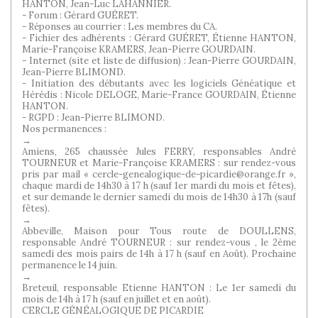
HANTON, Jean-Luc LAHANNIER.
- Forum : Gérard GUÉRET.
- Réponses au courrier : Les membres du CA.
- Fichier des adhérents : Gérard GUÉRET, Étienne HANTON,
Marie-Françoise KRAMERS, Jean-Pierre GOURDAIN.
- Internet (site et liste de diffusion) : Jean-Pierre GOURDAIN,
Jean-Pierre BLIMOND.
- Initiation des débutants avec les logiciels Généatique et
Hérédis : Nicole DELOGE, Marie-France GOURDAIN, Étienne
HANTON.
- RGPD : Jean-Pierre BLIMOND.
Nos permanences :
→
Amiens, 265 chaussée Jules FERRY, responsables André
TOURNEUR et Marie-Françoise KRAMERS : sur rendez-vous
pris par mail « cercle-genealogique-de-picardie@orange.fr »,
chaque mardi de 14h30 à 17 h (sauf 1er mardi du mois et fêtes),
et sur demande le dernier samedi du mois de 14h30 à 17h (sauf
fêtes).
→
Abbeville, Maison pour Tous route de DOULLENS,
responsable André TOURNEUR : sur rendez-vous , le 2ème
samedi des mois pairs de 14h à 17 h (sauf en Août). Prochaine
permanence le 14 juin.
→
Breteuil, responsable Etienne HANTON : Le 1er samedi du
mois de 14h à 17 h (sauf en juillet et en août).
CERCLE GÉNÉALOGIQUE DE PICARDIE