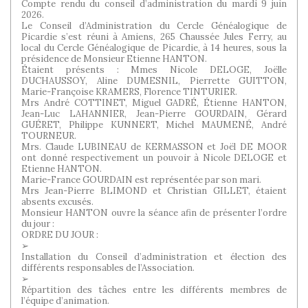
Compte rendu du conseil d’administration du mardi 9 juin
2026.
Le Conseil d’Administration du Cercle Généalogique de
Picardie s’est réuni à Amiens, 265 Chaussée Jules Ferry, au
local du Cercle Généalogique de Picardie, à 14 heures, sous la
présidence de Monsieur Etienne HANTON.
Étaient présents : Mmes Nicole DELOGE, Joëlle
DUCHAUSSOY, Aline DUMESNIL, Pierrette GUITTON,
Marie-Françoise KRAMERS, Florence TINTURIER.
Mrs André COTTINET, Miguel GADRÉ, Étienne HANTON,
Jean-Luc LAHANNIER, Jean-Pierre GOURDAIN, Gérard
GUÉRET, Philippe KUNNERT, Michel MAUMENÉ, André
TOURNEUR.
Mrs. Claude LUBINEAU de KERMASSON et Joël DE MOOR
ont donné respectivement un pouvoir à Nicole DELOGE et
Etienne HANTON.
Marie-France GOURDAIN est représentée par son mari.
Mrs Jean-Pierre BLIMOND et Christian GILLET, étaient
absents excusés.
Monsieur HANTON ouvre la séance afin de présenter l’ordre
du jour :
ORDRE DU JOUR :
➢
Installation du Conseil d’administration et élection des
différents responsables de l’Association.
➢
Répartition des tâches entre les différents membres de
l’équipe d’animation.