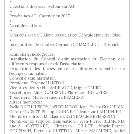
➢
Questions diverses : Retour sur AG.
➢
Prochaines AG : Catenoy en 2027.
➢
Achat de matériel.
➢
Relations avec CG Aisne, Association Généalogique de l’Oise.
➢
Inauguration de la salle « Germain COMMELIN » à Breteuil.
➢
Réunions généalogiques.
Installation du Conseil d’Administration et Élection des
différents responsables de l’association :
Répartition des tâches entre les différents membres de
l’équipe d’animation.
Conseil d’administration :
Président : Étienne HANTON.
Vice-présidents : Nicole DELOGE, Miguel GADRÉ.
Secrétaires : Aline DUMESNIL, Florence TINTURIER.
Trésorière : Marie Françoise KRAMERS.
Autres membres :
Joëlle DUCHAUSSOY, Joël DE MOOR, Jean-Pierre GOURDAIN,
Gérard GUÉRET, Philippe KUNNERT, Jean-Luc LAHANNIER.
Membre de droit : M. Claude LUBINEAU de KERMASSON.
Membres de l’équipe d’animation : Jean-Pierre BLIMOND,
André COTTINET, Christian GILLET, Marie-France
GOURDAIN, Pierrette GUITTON, Michel MAUMENÉ, André