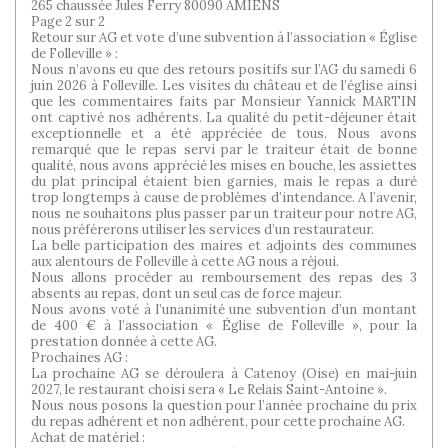
265 chaussée Jules Ferry 80090 AMIENS
Page 2 sur 2
Retour sur AG et vote d’une subvention à l’association « Église
de Folleville » :
Nous n’avons eu que des retours positifs sur l’AG du samedi 6
juin 2026 à Folleville. Les visites du château et de l’église ainsi
que les commentaires faits par Monsieur Yannick MARTIN
ont captivé nos adhérents. La qualité du petit-déjeuner était
exceptionnelle et a été appréciée de tous. Nous avons
remarqué que le repas servi par le traiteur était de bonne
qualité, nous avons apprécié les mises en bouche, les assiettes
du plat principal étaient bien garnies, mais le repas a duré
trop longtemps à cause de problèmes d’intendance. A l’avenir,
nous ne souhaitons plus passer par un traiteur pour notre AG,
nous préférerons utiliser les services d’un restaurateur.
La belle participation des maires et adjoints des communes
aux alentours de Folleville à cette AG nous a réjoui.
Nous allons procéder au remboursement des repas des 3
absents au repas, dont un seul cas de force majeur.
Nous avons voté à l’unanimité une subvention d’un montant
de 400 € à l’association « Église de Folleville », pour la
prestation donnée à cette AG.
Prochaines AG :
La prochaine AG se déroulera à Catenoy (Oise) en mai-juin
2027, le restaurant choisi sera « Le Relais Saint-Antoine ».
Nous nous posons la question pour l’année prochaine du prix
du repas adhérent et non adhérent, pour cette prochaine AG.
Achat de matériel :