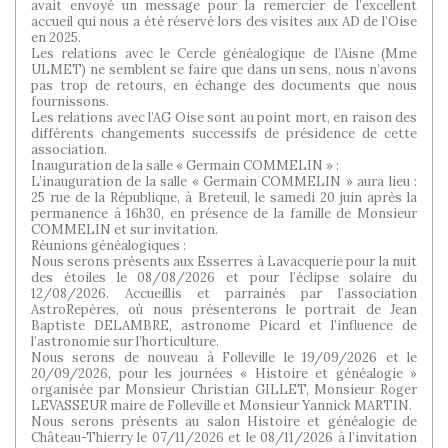
avait envoyé un message pour la remercier de l’excellent
accueil qui nous a été réservé lors des visites aux AD de l’Oise
en 2025.
Les relations avec le Cercle généalogique de l’Aisne (Mme
ULMET) ne semblent se faire que dans un sens, nous n’avons
pas trop de retours, en échange des documents que nous
fournissons.
Les relations avec l’AG Oise sont au point mort, en raison des
différents changements successifs de présidence de cette
association.
Inauguration de la salle « Germain COMMELIN » :
L’inauguration de la salle « Germain COMMELIN » aura lieu :
25 rue de la République, à Breteuil, le samedi 20 juin après la
permanence à 16h30, en présence de la famille de Monsieur
COMMELIN et sur invitation.
Réunions généalogiques :
Nous serons présents aux Esserres à Lavacquerie pour la nuit
des étoiles le 08/08/2026 et pour l’éclipse solaire du
12/08/2026. Accueillis et parrainés par l’association
AstroRepères, où nous présenterons le portrait de Jean
Baptiste DELAMBRE, astronome Picard et l’influence de
l’astronomie sur l’horticulture.
Nous serons de nouveau à Folleville le 19/09/2026 et le
20/09/2026, pour les journées « Histoire et généalogie »
organisée par Monsieur Christian GILLET, Monsieur Roger
LEVASSEUR maire de Folleville et Monsieur Yannick MARTIN.
Nous serons présents au salon Histoire et généalogie de
Château-Thierry le 07/11/2026 et le 08/11/2026 à l’invitation