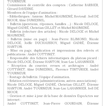
TOURNEUR.
Commission de contrôle des comptes : Catherine BARBIER,
Gérard DAVESNE.
Membres de l’équipe d’animation :
- Bibliothèques : Amiens : Michel MAUMENÉ, Breteuil : Joël DE
MOOR, Aline DUMESNIL.
- Bulletin (questions, réponses, familles …) : Nicole DELOGE,
Miguel GADRÉ, Christian GILLET et Michel MAUMENÉ.
- Bulletin (relecture des articles) : Nicole DELOGE et Michel
MAUMENÉ.
- Bulletin (mise en page) : Jean-Pierre BLIMOND, Nicole
DELOGE, Joëlle DUCHAUSSOY, Miguel GADRÉ, Étienne
HANTON.
- Mise en page, duplication et impressions des relevés et
publications : André COTTINET.
- Responsable des fichiers informatiques du plateau picard :
Nicole DELOGE, Étienne HANTON, Jean-Luc LAHANNIER.
- Réception du courrier, revues et archivages : André
COTTINET, Aline DUMESNIL, Florence TINTURIER, André
TOURNEUR.
- Routage du bulletin : l’équipe d’animation.
- Relation extérieures (administrations, autres associations) :
Nicole DELOGE, Miguel GADRÉ, Christian GILLET, Étienne
HANTON, André TOURNEUR, Jean-Luc LAHANNIER, Joël DE
MOOR.
- Gestion et mise à jour de la base de données ExpoActes sur
internet :
André COTTINET, Jean-Pierre GOURDAIN, Étienne