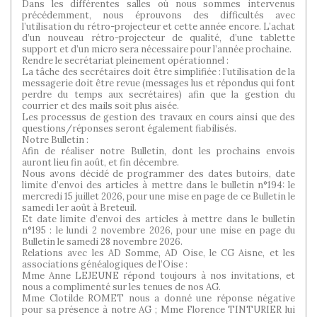
Dans les différentes salles où nous sommes intervenus
précédemment, nous éprouvons des difficultés avec
l’utilisation du rétro-projecteur et cette année encore. L’achat
d’un nouveau rétro-projecteur de qualité, d’une tablette
support et d’un micro sera nécessaire pour l’année prochaine.
Rendre le secrétariat pleinement opérationnel :
La tâche des secrétaires doit être simplifiée : l’utilisation de la
messagerie doit être revue (messages lus et répondus qui font
perdre du temps aux secrétaires) afin que la gestion du
courrier et des mails soit plus aisée.
Les processus de gestion des travaux en cours ainsi que des
questions/réponses seront également fiabilisés.
Notre Bulletin :
Afin de réaliser notre Bulletin, dont les prochains envois
auront lieu fin août, et fin décembre.
Nous avons décidé de programmer des dates butoirs, date
limite d’envoi des articles à mettre dans le bulletin n°194: le
mercredi 15 juillet 2026, pour une mise en page de ce Bulletin le
samedi 1er août à Breteuil.
Et date limite d’envoi des articles à mettre dans le bulletin
n°195 : le lundi 2 novembre 2026, pour une mise en page du
Bulletin le samedi 28 novembre 2026.
Relations avec les AD Somme, AD Oise, le CG Aisne, et les
associations généalogiques de l’Oise :
Mme Anne LEJEUNE répond toujours à nos invitations, et
nous a complimenté sur les tenues de nos AG.
Mme Clotilde ROMET nous a donné une réponse négative
pour sa présence à notre AG ; Mme Florence TINTURIER lui